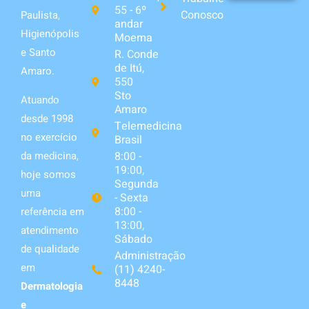
55 - 6º
Conosco
Paulista,
andar
Higienópolis
Moema
e Santo
R. Conde
de Itú,
Amaro.
550
Sto
Atuando
Amaro
desde 1998
Telemedicina
no exercício
Brasil
da medicina,
8:00 -
19:00,
hoje somos
Segunda
uma
- Sexta
8:00 -
referência em
13:00,
atendimento
Sábado
de qualidade
Administração
em
(11) 4240-
8448
Dermatologia
e