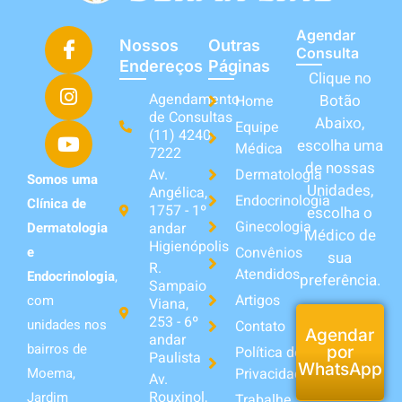
Agendar
Nossos
Outras
Consulta
Endereços
Páginas
Clique no
Agendamento
Botão
Home
de Consultas
Abaixo,
Equipe
(11) 4240-
escolha uma
Médica
7222
de nossas
Av.
Dermatologia
Somos uma
Unidades,
Angélica,
Endocrinologia
Clínica de
1757 - 1º
escolha o
Ginecologia
andar
Dermatologia
Médico de
Higienópolis
Convênios
e
sua
R.
Atendidos
Endocrinologia
,
preferência.
Sampaio
Artigos
com
Viana,
253 - 6º
unidades nos
Contato
Agendar
andar
bairros de
Política de
por
Paulista
WhatsApp
Privacidade
Moema,
Av.
Rouxinol,
Jardim
Trabalhe