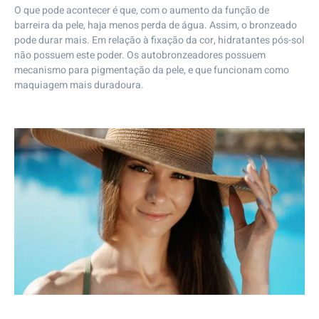
O que pode acontecer é que, com o aumento da função de
barreira da pele, haja menos perda de água. Assim, o bronzeado
pode durar mais. Em relação à fixação da cor, hidratantes pós-sol
não possuem este poder. Os autobronzeadores possuem
mecanismo para pigmentação da pele, e que funcionam como
maquiagem mais duradoura.