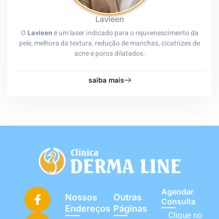
Lavieen
O
Lavieen
é um laser indicado para o rejuvenescimento da
pele, melhora da textura, redução de manchas, cicatrizes de
acne e poros dilatados.
saiba mais
Agendar
Nossos
Outras
Consulta
Endereços
Páginas
Clique no