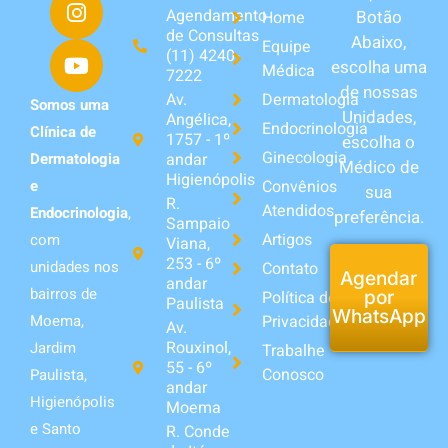
Agendamento
Botão
Home
de Consultas
Abaixo,
Equipe
(11) 4240-
escolha uma
Médica
7222
de nossas
Av.
Dermatologia
Somos uma
Unidades,
Angélica,
Endocrinologia
Clínica de
1757 - 1º
escolha o
Ginecologia
andar
Dermatologia
Médico de
Higienópolis
Convênios
e
sua
R.
Atendidos
Endocrinologia
,
preferência.
Sampaio
Artigos
com
Viana,
253 - 6º
unidades nos
Contato
Agendar
andar
bairros de
Política de
por
Paulista
WhatsApp
Privacidade
Moema,
Av.
Rouxinol,
Jardim
Trabalhe
55 - 6º
Conosco
Paulista,
andar
Higienópolis
Moema
e Santo
R. Conde