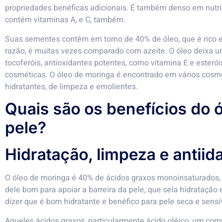
propriedades benéficas adicionais. É também denso em nutrien
contém vitaminas A, e C, também.
Suas sementes contêm em torno de 40% de óleo, que é rico em 
razão, é muitas vezes comparado com azeite. O óleo deixa 
tocoferóis, antioxidantes potentes, como vitamina E e esteró
cosméticas. O óleo de moringa é encontrado em vários cosmé
hidratantes, de limpeza e emolientes.
Quais são os benefícios do 
pele?
Hidratação, limpeza e antiid
O óleo de moringa é 40% de ácidos graxos monoinsaturados, 
dele bom para apoiar a barreira da pele, que sela hidratação
dizer que é bom hidratante e benéfico para pele seca e sensí
Aqueles ácidos graxos, particularmente ácido oléico, um c