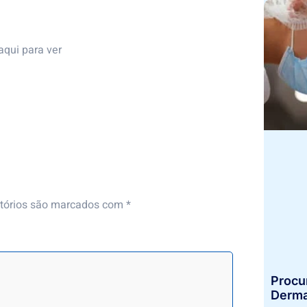
aqui
para ver
a⠀
tórios são marcados com
*
Procu
Derma