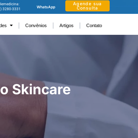
Agende sua
lemedicina:
WhatsApp
Consulta
1) 3280-3331
ades
Convênios
Artigos
Contato
no Skincare