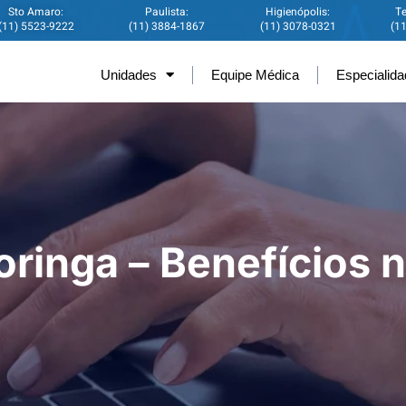
Sto Amaro:
Paulista:
Higienópolis:
Te
(11) 5523-9222
(11) 3884-1867
(11) 3078-0321
(1
Unidades
Equipe Médica
Especialid
ringa – Benefícios 