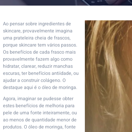
Ao pensar sobre ingredientes de
skincare, provavelmente imagina
uma prateleira cheia de frascos,
porque skincare tem vários passos.
Os benefícios de cada frasco mais
provavelmente fazem algo como
hidratar, clarear, reduzir manchas
escuras, ter benefícios antiidade, ou
ajudar a construir colágeno. O
destaque aqui é o óleo de moringa.
Agora, imaginar se pudesse obter
estes benefícios de melhoria para
pele de uma fonte inteiramente, ou
ao menos de quantidade menor de
produtos. O óleo de moringa, fonte