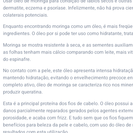
Usar óleo de moringa para condição de lábios secos e outras
dermatite, eczema e psoríase. Infelizmente, não há prova cient
colaterais potenciais.
Enquanto encontrando moringa como um óleo, é mais freqü
ingredientes. O óleo por si pode ter uso como hidratante, trat
Moringa se mostra resistente à seca, e as sementes auxiliam
as folhas tenham mais cálcio comparando com leite, mais vit
do espinafre.
No contato com a pele, este óleo apresenta intensa hidratação
mantendo hidratação, evitando o envelhecimento precoce.env
completo ativo, óleo de moringa se caracteriza rico nos mine
produzir queratina.
Esta é a principal proteína dos fios de cabelo. O óleo possui 
danos parcialmente reparados gerados pelos agentes extern
porosidade, e acaba com frizz. E tudo sem que os fios fiqu
benefícios para beleza da pele e cabelo, com uso do óleo de
resultados com esta utilização.