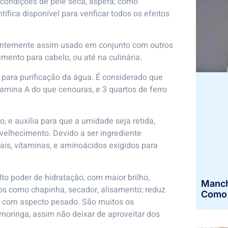
 condições de pele seca, áspera, como
ífica disponível para verificar todos os efeitos
entemente assim usado em conjunto com outros
amento para cabelo, ou até na culinária.
 para purificação da água. É considerado que
amina A do que cenouras, e 3 quartos de ferro
, e auxilia para que a umidade seja retida,
elhecimento. Devido a ser ingrediente
rais, vitaminas, e aminoácidos exigidos para
alto poder de hidratação, com maior brilho,
Manch
os como chapinha, secador, alisamento; reduz
Como I
em com aspecto pesado. São muitos os
 moringa, assim não deixar de aproveitar dos