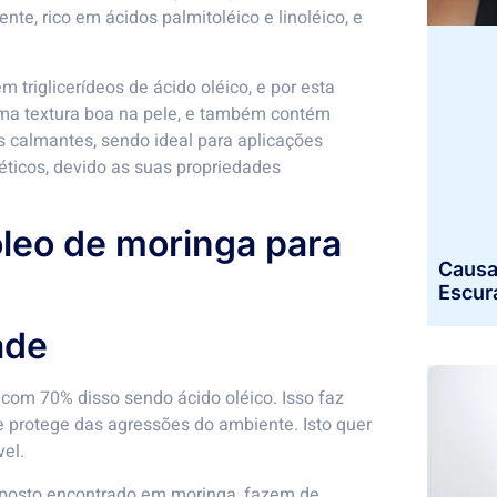
te, rico em ácidos palmitoléico e linoléico, e
triglicerídeos de ácido oléico, e por esta
uma textura boa na pele, e também contém
is calmantes, sendo ideal para aplicações
ticos, devido as suas propriedades
óleo de moringa para
Causa
Escur
ade
com 70% disso sendo ácido oléico. Isso faz
 e protege das agressões do ambiente. Isto quer
vel.
omposto encontrado em moringa, fazem de