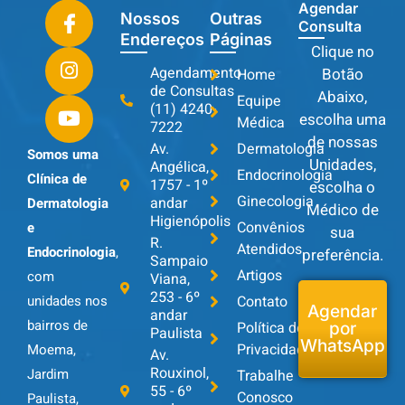
Agendar
Nossos
Outras
Consulta
Endereços
Páginas
Clique no
Agendamento
Botão
Home
de Consultas
Abaixo,
Equipe
(11) 4240-
escolha uma
Médica
7222
de nossas
Av.
Dermatologia
Somos uma
Unidades,
Angélica,
Endocrinologia
Clínica de
1757 - 1º
escolha o
Ginecologia
andar
Dermatologia
Médico de
Higienópolis
Convênios
e
sua
R.
Atendidos
Endocrinologia
,
preferência.
Sampaio
Artigos
com
Viana,
253 - 6º
unidades nos
Contato
Agendar
andar
bairros de
Política de
por
Paulista
WhatsApp
Privacidade
Moema,
Av.
Rouxinol,
Jardim
Trabalhe
55 - 6º
Conosco
Paulista,