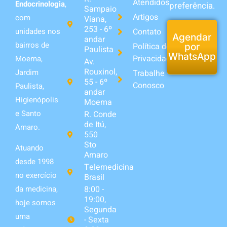
Atendidos
Endocrinologia
,
preferência.
Sampaio
Artigos
com
Viana,
253 - 6º
unidades nos
Contato
Agendar
andar
bairros de
Política de
por
Paulista
WhatsApp
Privacidade
Moema,
Av.
Rouxinol,
Jardim
Trabalhe
55 - 6º
Conosco
Paulista,
andar
Higienópolis
Moema
e Santo
R. Conde
de Itú,
Amaro.
550
Sto
Atuando
Amaro
desde 1998
Telemedicina
no exercício
Brasil
da medicina,
8:00 -
19:00,
hoje somos
Segunda
uma
- Sexta