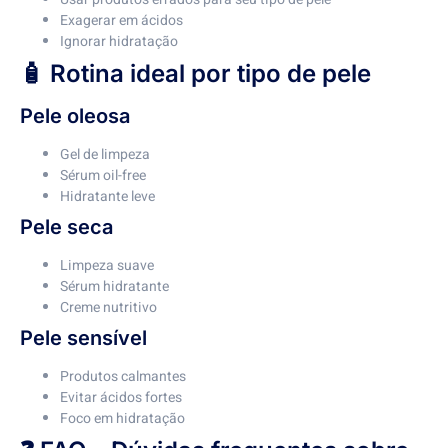
Exagerar em ácidos
Ignorar hidratação
🧴 Rotina ideal por tipo de pele
Pele oleosa
Gel de limpeza
Sérum oil-free
Hidratante leve
Pele seca
Limpeza suave
Sérum hidratante
Creme nutritivo
Pele sensível
Produtos calmantes
Evitar ácidos fortes
Foco em hidratação