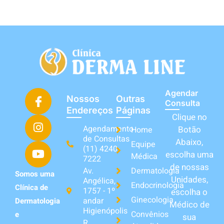
Agendar
Nossos
Outras
Consulta
Endereços
Páginas
Clique no
Agendamento
Botão
Home
de Consultas
Abaixo,
Equipe
(11) 4240-
escolha uma
Médica
7222
de nossas
Av.
Dermatologia
Somos uma
Unidades,
Angélica,
Endocrinologia
Clínica de
1757 - 1º
escolha o
Ginecologia
andar
Dermatologia
Médico de
Higienópolis
Convênios
e
sua
R.