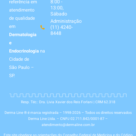
8:00 -
referência em
13:00,
atendimento
Sábado
de qualidade
Administração
em
(11) 4240-
8448
Dermatologia
e
Endocrinologia
na
Cidade de
São Paulo –
SP.
Resp. Téc.: Dra. Livia Xavier dos Reis Forlani | CRM 62.318
Derma Line ® é marca registrada – 1998-2026 – Todos os direitos reservados
Derma Line Ltda. – CNPJ 02.711.842/0001-87 –
atendimento@dermaline.com.br
Este site obedece as orientações do Conselho Federal de Medicina e do Código