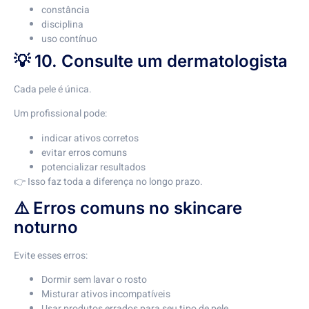
constância
disciplina
uso contínuo
💡 10. Consulte um dermatologista
Cada pele é única.
Um profissional pode:
indicar ativos corretos
evitar erros comuns
potencializar resultados
👉 Isso faz toda a diferença no longo prazo.
⚠️ Erros comuns no skincare
noturno
Evite esses erros:
Dormir sem lavar o rosto
Misturar ativos incompatíveis
Usar produtos errados para seu tipo de pele