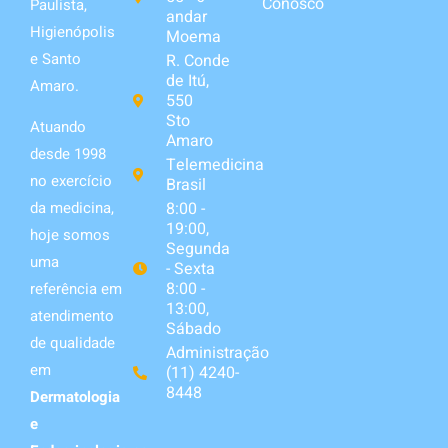
Conosco
Paulista,
andar
Higienópolis
Moema
e Santo
R. Conde
de Itú,
Amaro.
550
Sto
Atuando
Amaro
desde 1998
Telemedicina
no exercício
Brasil
da medicina,
8:00 -
19:00,
hoje somos
Segunda
uma
- Sexta
8:00 -
referência em
13:00,
atendimento
Sábado
de qualidade
Administração
em
(11) 4240-
8448
Dermatologia
e