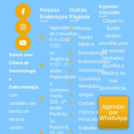
Agendar
Nossos
Outras
Consulta
Endereços
Páginas
Clique no
Agendamento
Botão
Home
de Consultas
Abaixo,
Equipe
(11) 4240-
escolha uma
Médica
7222
de nossas
Av.
Dermatologia
Somos uma
Unidades,
Angélica,
Endocrinologia
Clínica de
1757 - 1º
escolha o
Ginecologia
andar
Dermatologia
Médico de
Higienópolis
Convênios
e
sua
R.
Atendidos
Endocrinologia
,
preferência.
Sampaio
Artigos
com
Viana,
253 - 6º
unidades nos
Contato
Agendar
andar
bairros de
Política de
por
Paulista
WhatsApp
Privacidade
Moema,
Av.
Rouxinol,
Jardim
Trabalhe
55 - 6º