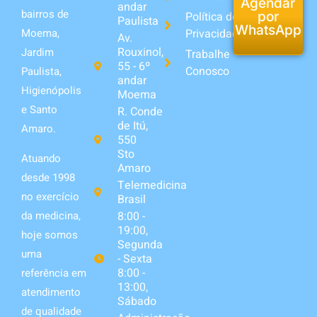
Agendar
andar
bairros de
Política de
por
Paulista
WhatsApp
Privacidade
Moema,
Av.
Rouxinol,
Jardim
Trabalhe
55 - 6º
Conosco
Paulista,
andar
Higienópolis
Moema
e Santo
R. Conde
de Itú,
Amaro.
550
Sto
Atuando
Amaro
desde 1998
Telemedicina
no exercício
Brasil
da medicina,
8:00 -
19:00,
hoje somos
Segunda
uma
- Sexta
8:00 -
referência em
13:00,
atendimento
Sábado
de qualidade