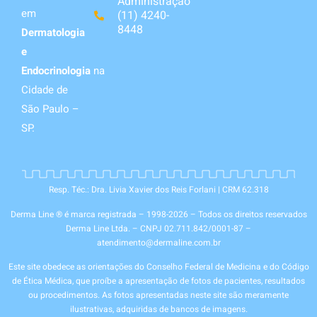
Administração
em
(11) 4240-
8448
Dermatologia
e
Endocrinologia
na
Cidade de
São Paulo –
SP.
Resp. Téc.: Dra. Livia Xavier dos Reis Forlani | CRM 62.318
Derma Line ® é marca registrada – 1998-2026 – Todos os direitos reservados
Derma Line Ltda. – CNPJ 02.711.842/0001-87 –
atendimento@dermaline.com.br
Este site obedece as orientações do Conselho Federal de Medicina e do Código
de Ética Médica, que proíbe a apresentação de fotos de pacientes, resultados
ou procedimentos. As fotos apresentadas neste site são meramente
ilustrativas, adquiridas de bancos de imagens.