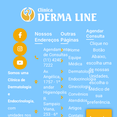
Agendar
Nossos
Outras
Consulta
Endereços
Páginas
Clique no
Agendamento
Botão
Home
de Consultas
Abaixo,
Equipe
(11) 4240-
escolha uma
Médica
7222
de nossas
Av.
Dermatologia
Somos uma
Unidades,
Angélica,
Endocrinologia
Clínica de
1757 - 1º
escolha o
Ginecologia
andar
Dermatologia
Médico de
Higienópolis
Convênios
e
sua
R.
Atendidos
Endocrinologia
,
preferência.
Sampaio
Artigos
com
Viana,
253 - 6º
unidades nos
Contato