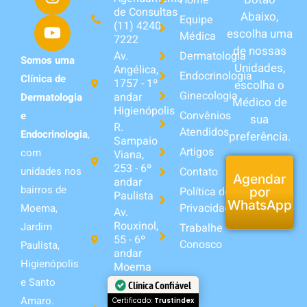
Home
de Consultas
Abaixo,
Equipe
(11) 4240-
escolha uma
Médica
7222
de nossas
Av.
Dermatologia
Somos uma
Unidades,
Angélica,
Endocrinologia
Clínica de
1757 - 1º
escolha o
Ginecologia
andar
Dermatologia
Médico de
Higienópolis
Convênios
e
sua
R.
Atendidos
Endocrinologia
,
preferência.
Sampaio
Artigos
com
Viana,
253 - 6º
unidades nos
Contato
Agendar
andar
bairros de
Política de
por
Paulista
WhatsApp
Privacidade
Moema,
Av.
Rouxinol,
Jardim
Trabalhe
55 - 6º
Conosco
Paulista,
andar
Higienópolis
Moema
e Santo
R. Conde
Clínica Confiável
de Itú,
Amaro.
Certificado:
Trustindex