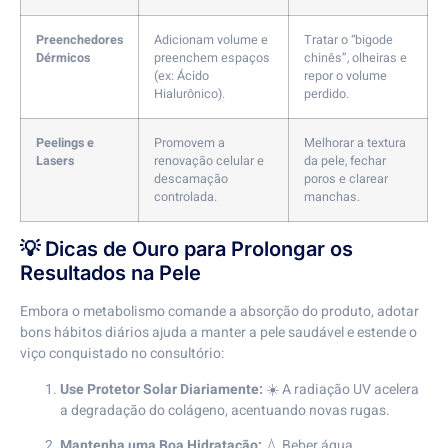
Preenchedores
Adicionam volume e
Tratar o “bigode
Dérmicos
preenchem espaços
chinês”, olheiras e
(ex: Ácido
repor o volume
Hialurônico).
perdido.
Peelings e
Promovem a
Melhorar a textura
Lasers
renovação celular e
da pele, fechar
descamação
poros e clarear
controlada.
manchas.
💡 Dicas de Ouro para Prolongar os
Resultados na Pele
Embora o metabolismo comande a absorção do produto, adotar
bons hábitos diários ajuda a manter a pele saudável e estende o
viço conquistado no consultório:
Use Protetor Solar Diariamente:
☀️ A radiação UV acelera
a degradação do colágeno, acentuando novas rugas.
Mantenha uma Boa Hidratação:
💧 Beber água