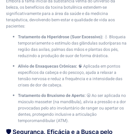
Embora a fama inicial da substância venha do universo da
beleza, os benefícios da toxina botulínica estendem-se
significativamente para a área da saúde e da medicina
terapêutica, devolvendo bem-estar e qualidade de vida aos
pacientes:
Tratamento da Hiperidrose (Suor Excessivo):
💧 Bloqueia
temporariamente o estímulo das glândulas sudoríparas na
região das axilas, palmas das mãos e plantas dos pés,
reduzindo a produção de suor de forma drástica.
Alívio de Enxaquecas Crônicas:
🧠 Aplicada em pontos
específicos da cabeça e do pescoço, ajuda a relaxar a
tensão nervosa e reduz a frequência e a intensidade das
crises de dor de cabeça.
Tratamento do Bruxismo de Aperto:
😬 Ao ser aplicada no
músculo masseter (na mandíbula), alivia a pressão e a dor
provocadas pelo ato involuntário de ranger ou apertar os
dentes, protegendo inclusive a articulação
temporomandibular (ATM).
🛡️ Segurança, Eficácia e a Busca pelo