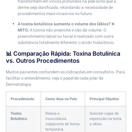
transformem em vincos profundos na pele evita que a
derme seja danificada, retardando a necessidade de
procedimentos mais invasivos no futuro.
A toxina botulínica aumenta o volume dos lábios?
❌
MITO.
A toxina não preenche e não dá volume. O
preenchimento labial ou facial é realizado com outra
substância totalmente diferente: o ácido hialurônico.
📊 Comparação Rápida: Toxina Botulínica
vs. Outros Procedimentos
Muitos pacientes confundem as indicações em consultório. Para
facilitar o entendimento, veja o papel de cada pilar da
Dermatologia:
Procedimento
Como Atua na Pele
Principal Objetivo
Toxina
Relaxa a
Suavizar rugas de
Botulínica
musculatura
expressão na testa
subjacente de forma
e olhos.
temporária.