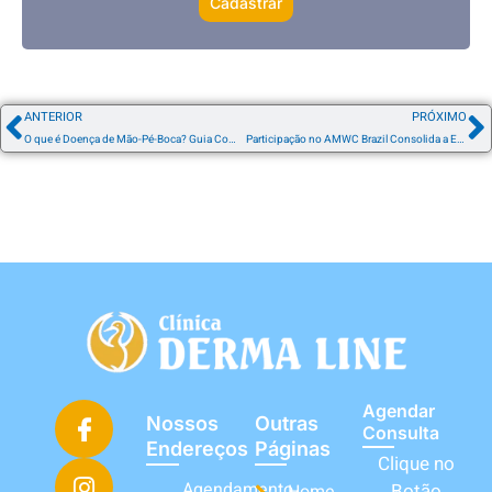
Cadastrar
ANTERIOR
PRÓXIMO
O que é Doença de Mão-Pé-Boca? Guia Completo de Sintomas e Cuidados
Participação no AMWC Brazil Consolida a Excelência Terapêutica e Tecnológica da Clínica Derma Line
Agendar
Nossos
Outras
Consulta
Endereços
Páginas
Clique no
Agendamento
Botão