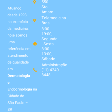
550
Sto
Atuando
Amaro
desde 1998
Telemedicina
no exercício
Brasil
da medicina,
8:00 -
19:00,
hoje somos
Segunda
uma
- Sexta
8:00 -
referência em
13:00,
atendimento
Sábado
de qualidade
Administração
em
(11) 4240-
8448
Dermatologia
e
Endocrinologia
na
Cidade de
São Paulo –
SP.