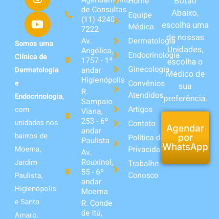
Botão
Home
de Consultas
Abaixo,
Equipe
(11) 4240-
escolha uma
Médica
7222
de nossas
Av.
Dermatologia
Somos uma
Unidades,
Angélica,
Endocrinologia
Clínica de
1757 - 1º
escolha o
Ginecologia
andar
Dermatologia
Médico de
Higienópolis
Convênios
e
sua
R.
Atendidos
Endocrinologia
,
preferência.
Sampaio
Artigos
com
Viana,
253 - 6º
unidades nos
Contato
Agendar
andar
bairros de
Política de
por
Paulista
WhatsApp
Privacidade
Moema,
Av.
Rouxinol,
Jardim
Trabalhe
55 - 6º
Conosco
Paulista,
andar
Higienópolis
Moema
e Santo
R. Conde
de Itú,
Amaro.