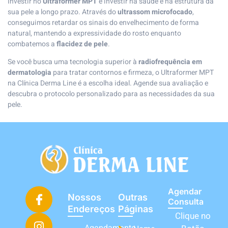
Investir no
Ultraformer MPT
é investir na saúde e na estrutura da
sua pele a longo prazo. Através do
ultrassom microfocado
,
conseguimos retardar os sinais do envelhecimento de forma
natural, mantendo a expressividade do rosto enquanto
combatemos a
flacidez de pele
.
Se você busca uma tecnologia superior à
radiofrequência em
dermatologia
para tratar contornos e firmeza, o Ultraformer MPT
na Clínica Derma Line é a escolha ideal. Agende sua avaliação e
descubra o protocolo personalizado para as necessidades da sua
pele.
Agendar
Nossos
Outras
Consulta
Endereços
Páginas
Clique no
Agendamento