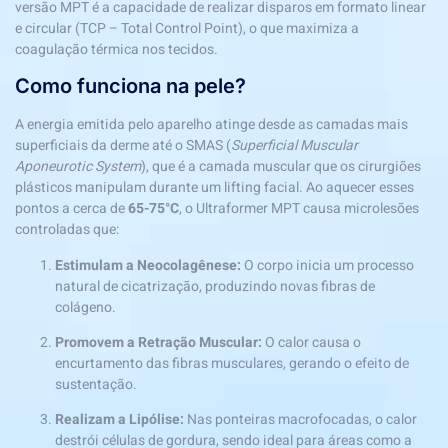
versão MPT é a capacidade de realizar disparos em formato linear
e circular (TCP – Total Control Point), o que maximiza a
coagulação térmica nos tecidos.
Como funciona na pele?
A energia emitida pelo aparelho atinge desde as camadas mais
superficiais da derme até o SMAS (
Superficial Muscular
Aponeurotic System
), que é a camada muscular que os cirurgiões
plásticos manipulam durante um lifting facial. Ao aquecer esses
pontos a cerca de
65-75°C
, o Ultraformer MPT causa microlesões
controladas que:
Estimulam a Neocolagênese:
O corpo inicia um processo
natural de cicatrização, produzindo novas fibras de
colágeno.
Promovem a Retração Muscular:
O calor causa o
encurtamento das fibras musculares, gerando o efeito de
sustentação.
Realizam a Lipólise:
Nas ponteiras macrofocadas, o calor
destrói células de gordura, sendo ideal para áreas como a