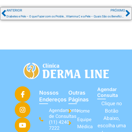
ANTERIOR
PRÓXIMO
Diabetes e Pele – O que Fazer com os Problemas
Vitamina C e a Pele – Quais São os Benefícios?
Agendar
Nossos
Outras
Consulta
Endereços
Páginas
Clique no
Agendamento
Botão
Home
de Consultas
Abaixo,
Equipe
(11) 4240-
escolha uma
Médica
7222