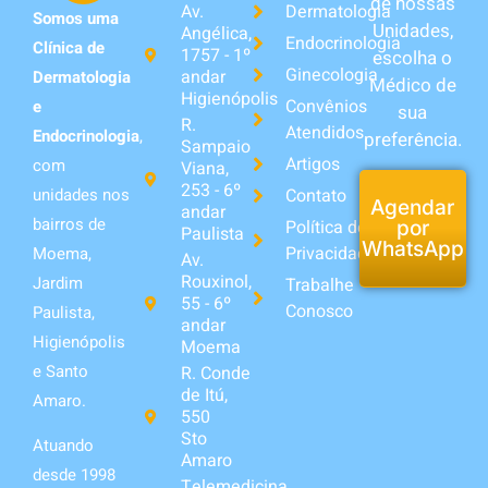
de nossas
Av.
Dermatologia
Somos uma
Unidades,
Angélica,
Endocrinologia
Clínica de
1757 - 1º
escolha o
Ginecologia
andar
Dermatologia
Médico de
Higienópolis
Convênios
e
sua
R.
Atendidos
Endocrinologia
,
preferência.
Sampaio
Artigos
com
Viana,
253 - 6º
unidades nos
Contato
Agendar
andar
bairros de
Política de
por
Paulista
WhatsApp
Privacidade
Moema,
Av.
Rouxinol,
Jardim
Trabalhe
55 - 6º
Conosco
Paulista,
andar
Higienópolis
Moema
e Santo
R. Conde
de Itú,
Amaro.
550
Sto
Atuando
Amaro
desde 1998
Telemedicina