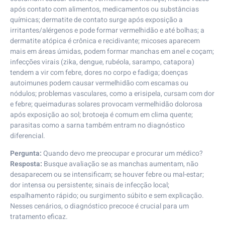
após contato com alimentos, medicamentos ou substâncias
químicas; dermatite de contato surge após exposição a
irritantes/alérgenos e pode formar vermelhidão e até bolhas; a
dermatite atópica é crônica e recidivante; micoses aparecem
mais em áreas úmidas, podem formar manchas em anel e coçam;
infecções virais (zika, dengue, rubéola, sarampo, catapora)
tendem a vir com febre, dores no corpo e fadiga; doenças
autoimunes podem causar vermelhidão com escamas ou
nódulos; problemas vasculares, como a erisipela, cursam com dor
e febre; queimaduras solares provocam vermelhidão dolorosa
após exposição ao sol; brotoeja é comum em clima quente;
parasitas como a sarna também entram no diagnóstico
diferencial.
Pergunta:
Quando devo me preocupar e procurar um médico?
Resposta:
Busque avaliação se as manchas aumentam, não
desaparecem ou se intensificam; se houver febre ou mal-estar;
dor intensa ou persistente; sinais de infecção local;
espalhamento rápido; ou surgimento súbito e sem explicação.
Nesses cenários, o diagnóstico precoce é crucial para um
tratamento eficaz.