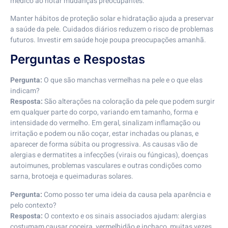
médico ao notar mudanças preocupantes.
Manter hábitos de proteção solar e hidratação ajuda a preservar
a saúde da pele. Cuidados diários reduzem o risco de problemas
futuros. Investir em saúde hoje poupa preocupações amanhã.
Perguntas e Respostas
Pergunta:
O que são manchas vermelhas na pele e o que elas
indicam?
Resposta:
São alterações na coloração da pele que podem surgir
em qualquer parte do corpo, variando em tamanho, forma e
intensidade do vermelho. Em geral, sinalizam inflamação ou
irritação e podem ou não coçar, estar inchadas ou planas, e
aparecer de forma súbita ou progressiva. As causas vão de
alergias e dermatites a infecções (virais ou fúngicas), doenças
autoimunes, problemas vasculares e outras condições como
sarna, brotoeja e queimaduras solares.
Pergunta:
Como posso ter uma ideia da causa pela aparência e
pelo contexto?
Resposta:
O contexto e os sinais associados ajudam: alergias
costumam causar coceira, vermelhidão e inchaço, muitas vezes