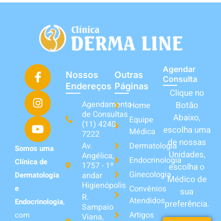
Agendar
Nossos
Outras
Consulta
Endereços
Páginas
Clique no
Agendamento
Botão
Home
de Consultas
Abaixo,
Equipe
(11) 4240-
escolha uma
Médica
7222
de nossas
Av.
Dermatologia
Somos uma
Unidades,
Angélica,
Endocrinologia
Clínica de
1757 - 1º
escolha o
Ginecologia
andar
Dermatologia
Médico de
Higienópolis
Convênios
e
sua
R.
Atendidos
Endocrinologia
,
preferência.
Sampaio
Artigos
com
Viana,