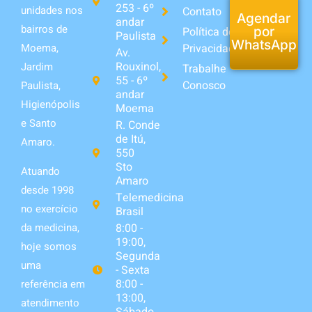
253 - 6º
unidades nos
Contato
Agendar
andar
bairros de
Política de
por
Paulista
WhatsApp
Privacidade
Moema,
Av.
Rouxinol,
Jardim
Trabalhe
55 - 6º
Conosco
Paulista,
andar
Higienópolis
Moema
e Santo
R. Conde
de Itú,
Amaro.
550
Sto
Atuando
Amaro
desde 1998
Telemedicina
no exercício
Brasil
da medicina,
8:00 -
19:00,
hoje somos
Segunda
uma
- Sexta
8:00 -
referência em
13:00,
atendimento
Sábado