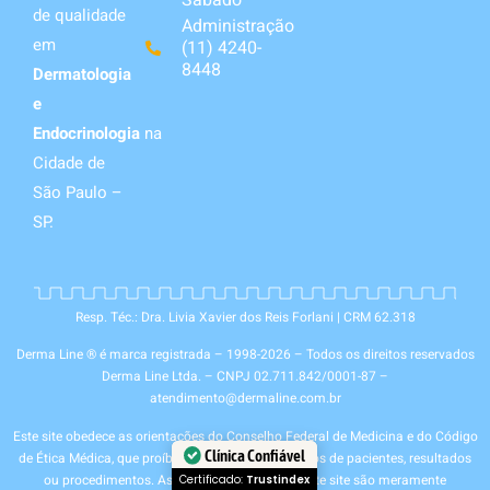
de qualidade
Administração
em
(11) 4240-
8448
Dermatologia
e
Endocrinologia
na
Cidade de
São Paulo –
SP.
Resp. Téc.: Dra. Livia Xavier dos Reis Forlani | CRM 62.318
Derma Line ® é marca registrada – 1998-2026 – Todos os direitos reservados
Derma Line Ltda. – CNPJ 02.711.842/0001-87 –
atendimento@dermaline.com.br
Este site obedece as orientações do Conselho Federal de Medicina e do Código
Clínica Confiável
de Ética Médica, que proíbe a apresentação de fotos de pacientes, resultados
ou procedimentos. As fotos apresentadas neste site são meramente
Certificado:
Trustindex