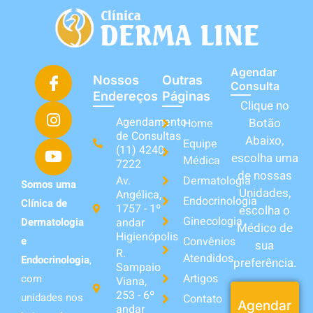
Agendar
Nossos
Outras
Consulta
Endereços
Páginas
Clique no
Agendamento
Botão
Home
de Consultas
Abaixo,
Equipe
(11) 4240-
escolha uma
Médica
7222
de nossas
Av.
Dermatologia
Somos uma
Unidades,
Angélica,
Endocrinologia
Clínica de
1757 - 1º
escolha o
Ginecologia
andar
Dermatologia
Médico de
Higienópolis
Convênios
e
sua
R.
Atendidos
Endocrinologia
,
preferência.
Sampaio
Artigos
com
Viana,
253 - 6º
unidades nos
Contato
Agendar
andar