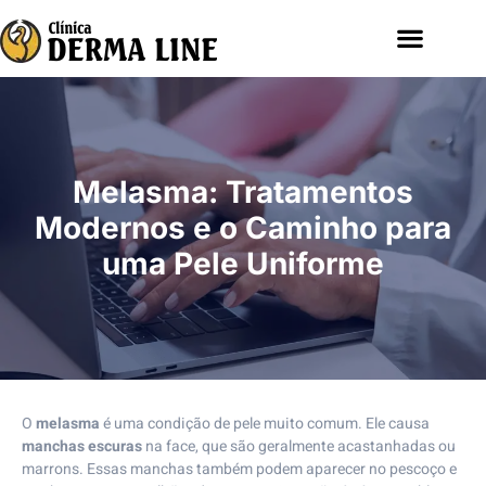
Melasma: Tratamentos
Modernos e o Caminho para
uma Pele Uniforme
O
melasma
é uma condição de pele muito comum. Ele causa
manchas escuras
na face, que são geralmente acastanhadas ou
marrons. Essas manchas também podem aparecer no pescoço e