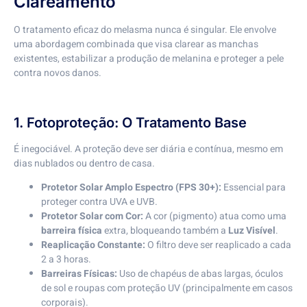
Clareamento
O tratamento eficaz do melasma nunca é singular. Ele envolve
uma abordagem combinada que visa clarear as manchas
existentes, estabilizar a produção de melanina e proteger a pele
contra novos danos.
1. Fotoproteção: O Tratamento Base
É inegociável. A proteção deve ser diária e contínua, mesmo em
dias nublados ou dentro de casa.
Protetor Solar Amplo Espectro (FPS 30+):
Essencial para
proteger contra UVA e UVB.
Protetor Solar com Cor:
A cor (pigmento) atua como uma
barreira física
extra, bloqueando também a
Luz Visível
.
Reaplicação Constante:
O filtro deve ser reaplicado a cada
2 a 3 horas.
Barreiras Físicas:
Uso de chapéus de abas largas, óculos
de sol e roupas com proteção UV (principalmente em casos
corporais).