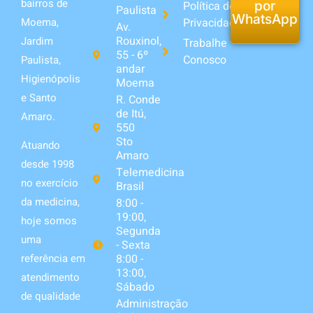
bairros de
Política de
por
Paulista
WhatsApp
Privacidade
Moema,
Av.
Rouxinol,
Jardim
Trabalhe
55 - 6º
Conosco
Paulista,
andar
Higienópolis
Moema
e Santo
R. Conde
de Itú,
Amaro.
550
Sto
Atuando
Amaro
desde 1998
Telemedicina
no exercício
Brasil
da medicina,
8:00 -
19:00,
hoje somos
Segunda
uma
- Sexta
8:00 -
referência em
13:00,
atendimento
Sábado
de qualidade
Administração