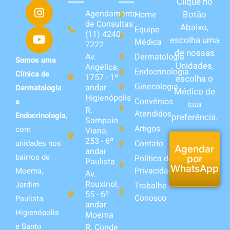
Clique no
Agendamento
Botão
Home
de Consultas
Abaixo,
Equipe
(11) 4240-
escolha uma
Médica
7222
de nossas
Av.
Dermatologia
Somos uma
Unidades,
Angélica,
Endocrinologia
Clínica de
1757 - 1º
escolha o
Ginecologia
andar
Dermatologia
Médico de
Higienópolis
Convênios
e
sua
R.
Atendidos
Endocrinologia
,
preferência.
Sampaio
Artigos
com
Viana,
253 - 6º
unidades nos
Contato
Agendar
andar
bairros de
Política de
por
Paulista
WhatsApp
Privacidade
Moema,
Av.
Rouxinol,
Jardim
Trabalhe
55 - 6º
Conosco
Paulista,
andar
Higienópolis
Moema
e Santo
R. Conde