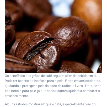
Os benefícios dos grãos de café seguem além da bebida em si.
Pode ter benefícios incríveis para a pele. É rico em antioxidantes,
ajudando a proteger a pele do dano de radicais livres. Trata-se de
boa notícia para pele, já que antioxidantes ajudam a combater o
envelhecimento.
Alguns estudos mostraram que o café, especialmente óleo do