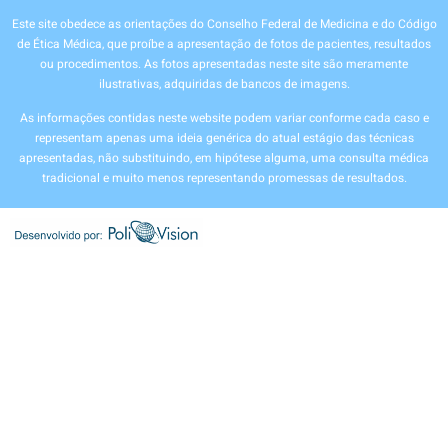
Este site obedece as orientações do Conselho Federal de Medicina e do Código
de Ética Médica, que proíbe a apresentação de fotos de pacientes, resultados
ou procedimentos. As fotos apresentadas neste site são meramente
ilustrativas, adquiridas de bancos de imagens.
As informações contidas neste website podem variar conforme cada caso e
representam apenas uma ideia genérica do atual estágio das técnicas
apresentadas, não substituindo, em hipótese alguma, uma consulta médica
tradicional e muito menos representando promessas de resultados.