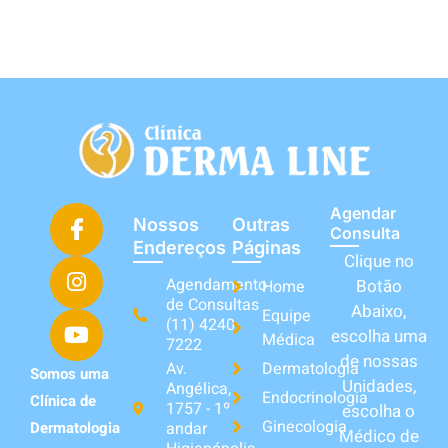
Agendar
Nossos
Outras
Consulta
Endereços
Páginas
Clique no
Agendamento
Botão
Home
de Consultas
Abaixo,
Equipe
(11) 4240-
escolha uma
Médica
7222
de nossas
Av.
Dermatologia
Somos uma
Unidades,
Angélica,
Endocrinologia
Clínica de
1757 - 1º
escolha o
Ginecologia
andar
Dermatologia
Médico de