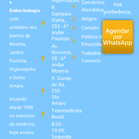
Higienópolis
Convênios
e
sua
R.
Atendidos
Endocrinologia
,
preferência.
Sampaio
Artigos
com
Viana,
253 - 6º
unidades nos
Contato
Agendar
andar
bairros de
Política de
por
Paulista
WhatsApp
Privacidade
Moema,
Av.
Rouxinol,
Jardim
Trabalhe
55 - 6º
Conosco
Paulista,
andar
Higienópolis
Moema
e Santo
R. Conde
de Itú,
Amaro.
550
Sto
Atuando
Amaro
desde 1998
Telemedicina
no exercício
Brasil
da medicina,
8:00 -
19:00,
hoje somos
Segunda