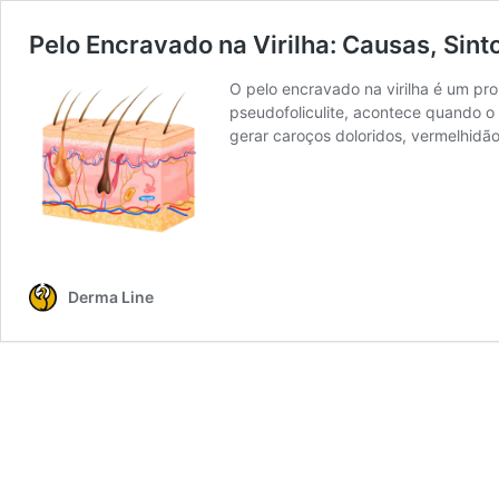
Pelo Encravado na Virilha: Causas, Sin
O pelo encravado na virilha é um p
pseudofoliculite, acontece quando o
gerar caroços doloridos, vermelhidã
Derma Line