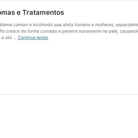
tomas e Tratamentos
roblema comum e incômodo que afeta homens e mulheres, especialm
 fio cresce de forma curvada e penetra novamente na pele, causando
Pelo
o e até …
Continue lendo
Encravado
na
Virilha:
Causas,
Sintomas
e
Tratamentos