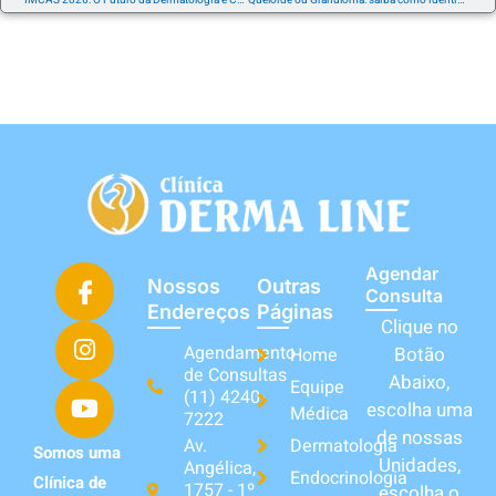
IMCAS 2026: O Futuro da Dermatologia e Cirurgia Plástica Começa Aqui
Queloide ou Granuloma: saiba como identificar
Agendar
Nossos
Outras
Consulta
Endereços
Páginas
Clique no
Agendamento
Botão
Home
de Consultas
Abaixo,
Equipe
(11) 4240-
escolha uma
Médica
7222
de nossas
Av.
Dermatologia
Somos uma
Unidades,
Angélica,
Endocrinologia
Clínica de
1757 - 1º
escolha o