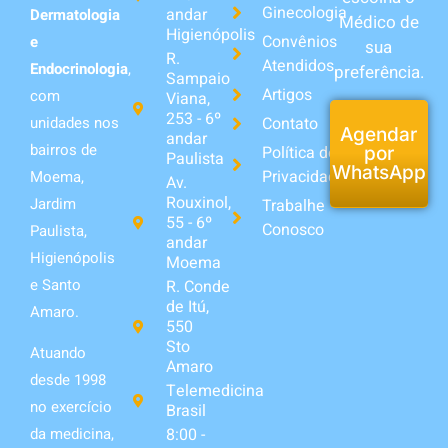
Ginecologia
andar
Dermatologia
Médico de
Higienópolis
Convênios
e
sua
R.
Atendidos
Endocrinologia
,
preferência.
Sampaio
Artigos
com
Viana,
253 - 6º
unidades nos
Contato
Agendar
andar
bairros de
Política de
por
Paulista
WhatsApp
Privacidade
Moema,
Av.
Rouxinol,
Jardim
Trabalhe
55 - 6º
Conosco
Paulista,
andar
Higienópolis
Moema
e Santo
R. Conde
de Itú,
Amaro.
550
Sto
Atuando
Amaro
desde 1998
Telemedicina
no exercício
Brasil
da medicina,
8:00 -