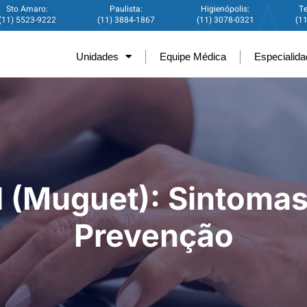
Sto Amaro:
Paulista:
Higienópolis:
Te
(11) 5523-9222
(11) 3884-1867
(11) 3078-0321
(1
Unidades
Equipe Médica
Especialid
l (Muguet): Sintomas
Prevenção