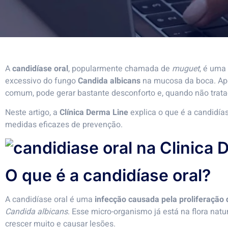
A
candidíase oral
, popularmente chamada de
muguet
, é uma
excessivo do fungo
Candida albicans
na mucosa da boca. Ape
comum, pode gerar bastante desconforto e, quando não tratad
Neste artigo, a
Clínica Derma Line
explica o que é a candidía
medidas eficazes de prevenção.
O que é a candidíase oral?
A candidíase oral é uma
infecção causada pela proliferação
Candida albicans
. Esse micro-organismo já está na flora nat
crescer muito e causar lesões.