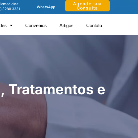
Agende sua
lemedicina:
WhatsApp
Consulta
1) 3280-3331
ades
Convênios
Artigos
Contato
, Tratamentos e