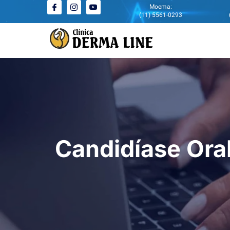
Moema:
(11) 5561-0293
Candidíase Ora