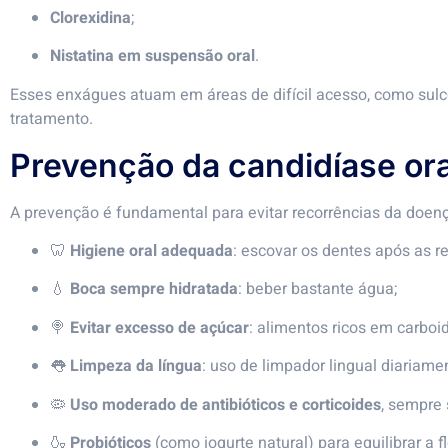
Clorexidina
;
Nistatina em suspensão oral
.
Esses enxágues atuam em áreas de difícil acesso, como sulco
tratamento.
Prevenção da candidíase ora
A prevenção é fundamental para evitar recorrências da doe
🦷
Higiene oral adequada
: escovar os dentes após as re
💧
Boca sempre hidratada
: beber bastante água;
🍭
Evitar excesso de açúcar
: alimentos ricos em carbo
👅
Limpeza da língua
: uso de limpador lingual diariame
🦠
Uso moderado de antibióticos e corticoides
, sempre 
🍶
Probióticos
(como iogurte natural) para equilibrar a fl