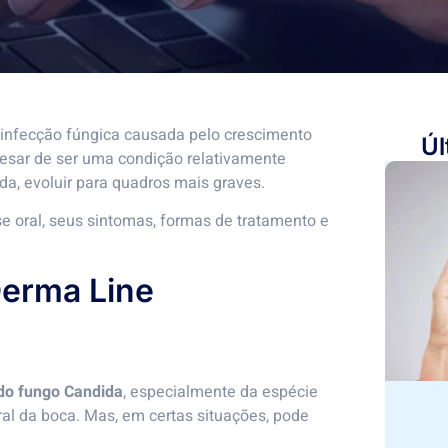
 infecção fúngica causada pelo crescimento
Úl
sar de ser uma condição relativamente
a, evoluir para quadros mais graves.
se oral, seus sintomas, formas de tratamento e
 do fungo Candida
, especialmente da espécie
ural da boca. Mas, em certas situações, pode