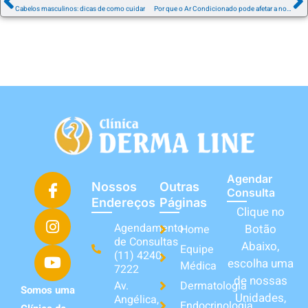
Cabelos masculinos: dicas de como cuidar
Por que o Ar Condicionado pode afetar a nossa Pele?
Agendar
Nossos
Outras
Consulta
Endereços
Páginas
Clique no
Agendamento
Botão
Home
de Consultas
Abaixo,
Equipe
(11) 4240-
escolha uma
Médica
7222
de nossas
Av.
Dermatologia
Somos uma
Unidades,
Angélica,
Endocrinologia