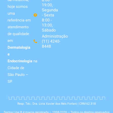
8:00 -
19:00,
hoje somos
Segunda
uma
- Sexta
8:00 -
referência em
13:00,
atendimento
Sábado
de qualidade
Administração
em
(11) 4240-
8448
Dermatologia
e
Endocrinologia
na
Cidade de
São Paulo –
SP.
Resp. Téc.: Dra. Livia Xavier dos Reis Forlani | CRM 62.318
Derma Line ® é marca registrada – 1998-2026 – Todos os direitos reservados