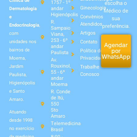
Clínica de
1757 - 1º
escolha o
Ginecologia
andar
Dermatologia
Médico de
Higienópolis
Convênios
e
sua
R.
Atendidos
Endocrinologia
,
preferência.
Sampaio
Artigos
com
Viana,
253 - 6º
unidades nos
Contato
Agendar
andar
bairros de
Política de
por
Paulista
WhatsApp
Privacidade
Moema,
Av.
Rouxinol,
Jardim
Trabalhe
55 - 6º
Conosco
Paulista,
andar
Higienópolis
Moema
e Santo
R. Conde
de Itú,
Amaro.
550
Sto
Atuando
Amaro
desde 1998
Telemedicina
no exercício
Brasil
da medicina,