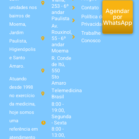
Viana,
253 - 6º
unidades nos
Contato
Agendar
andar
bairros de
Política de
por
Paulista
WhatsApp
Privacidade
Moema,
Av.
Rouxinol,
Jardim
Trabalhe
55 - 6º
Conosco
Paulista,
andar
Higienópolis
Moema
e Santo
R. Conde
de Itú,
Amaro.
550
Sto
Atuando
Amaro
desde 1998
Telemedicina
no exercício
Brasil
da medicina,
8:00 -
19:00,
hoje somos
Segunda
uma
- Sexta
8:00 -
referência em
13:00,
atendimento