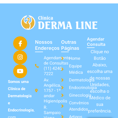
Agendar
Nossos
Outras
Consulta
Endereços
Páginas
Clique no
Agendamento
Botão
Home
de Consultas
Abaixo,
Equipe
(11) 4240-
escolha uma
Médica
7222
de nossas
Av.
Dermatologia
Somos uma
Unidades,
Angélica,
Endocrinologia
Clínica de
1757 - 1º
escolha o
Ginecologia
andar
Dermatologia
Médico de
Higienópolis
Convênios
e
sua
R.
Atendidos
Endocrinologia
,
preferência.
Sampaio
Artigos
com