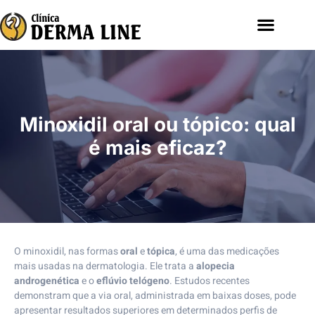
Minoxidil oral ou tópico: qual
é mais eficaz?
O minoxidil, nas formas
oral
e
tópica
, é uma das medicações
mais usadas na dermatologia. Ele trata a
alopecia
androgenética
e o
eflúvio telógeno
. Estudos recentes
demonstram que a via oral, administrada em baixas doses, pode
apresentar resultados superiores em determinados perfis de