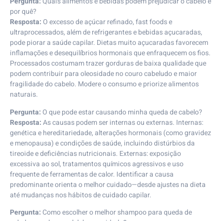
Pergunta:
Quais alimentos e bebidas podem prejudicar o cabelo e
por quê?
Resposta:
O excesso de açúcar refinado, fast foods e
ultraprocessados, além de refrigerantes e bebidas açucaradas,
pode piorar a saúde capilar. Dietas muito açucaradas favorecem
inflamações e desequilíbrios hormonais que enfraquecem os fios.
Processados costumam trazer gorduras de baixa qualidade que
podem contribuir para oleosidade no couro cabeludo e maior
fragilidade do cabelo. Modere o consumo e priorize alimentos
naturais.
Pergunta:
O que pode estar causando minha queda de cabelo?
Resposta:
As causas podem ser internas ou externas. Internas:
genética e hereditariedade, alterações hormonais (como gravidez
e menopausa) e condições de saúde, incluindo distúrbios da
tireoide e deficiências nutricionais. Externas: exposição
excessiva ao sol, tratamentos químicos agressivos e uso
frequente de ferramentas de calor. Identificar a causa
predominante orienta o melhor cuidado—desde ajustes na dieta
até mudanças nos hábitos de cuidado capilar.
Pergunta:
Como escolher o melhor shampoo para queda de