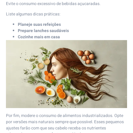
Evite o consumo excessivo de bebidas açucaradas.
Liste algumas dicas práticas:
Planeje suas refeições
Prepare lanches saudáveis
Cozinhe mais em casa
Por fim, modere o consumo de alimentos industrializados. Opte
por versões mais naturais sempre que possível. Esses pequenos
ajustes farão com que seu cabelo receba os nutrientes