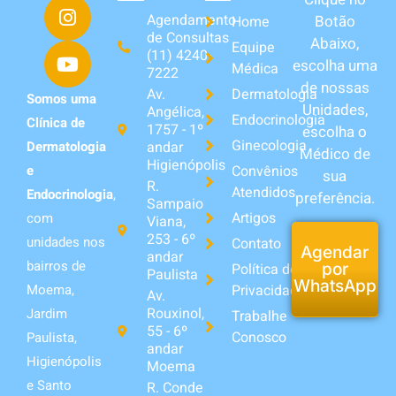
Agendamento
Botão
Home
de Consultas
Abaixo,
Equipe
(11) 4240-
escolha uma
Médica
7222
de nossas
Av.
Dermatologia
Somos uma
Unidades,
Angélica,
Endocrinologia
Clínica de
1757 - 1º
escolha o
Ginecologia
andar
Dermatologia
Médico de
Higienópolis
Convênios
e
sua
R.
Atendidos
Endocrinologia
,
preferência.
Sampaio
Artigos
com
Viana,
253 - 6º
unidades nos
Contato
Agendar
andar
bairros de
Política de
por
Paulista
WhatsApp
Privacidade
Moema,
Av.
Rouxinol,
Jardim
Trabalhe
55 - 6º
Conosco
Paulista,
andar
Higienópolis
Moema
e Santo
R. Conde