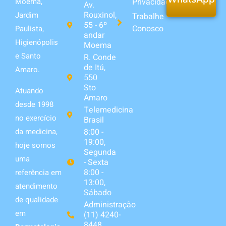
Privacidade
Moema,
Av.
Rouxinol,
Jardim
Trabalhe
55 - 6º
Conosco
Paulista,
andar
Higienópolis
Moema
e Santo
R. Conde
de Itú,
Amaro.
550
Sto
Atuando
Amaro
desde 1998
Telemedicina
no exercício
Brasil
da medicina,
8:00 -
19:00,
hoje somos
Segunda
uma
- Sexta
8:00 -
referência em
13:00,
atendimento
Sábado
de qualidade
Administração
em
(11) 4240-
8448