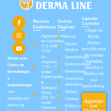
Agendar
Nossos
Outras
Consulta
Endereços
Páginas
Clique no
Agendamento
Botão
Home
de Consultas
Abaixo,
Equipe
(11) 4240-
escolha uma
Médica
7222
de nossas
Av.
Dermatologia
Somos uma
Unidades,
Angélica,
Endocrinologia
Clínica de
1757 - 1º
escolha o
Ginecologia
andar
Dermatologia
Médico de
Higienópolis
Convênios
e
sua
R.
Atendidos
Endocrinologia
,
preferência.
Sampaio
Artigos
com
Viana,
253 - 6º
unidades nos
Contato
Agendar
andar
bairros de
Política de
por
Paulista
WhatsApp