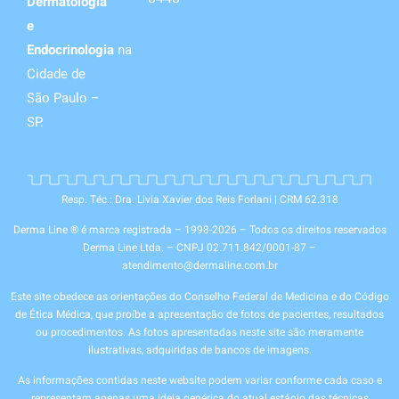
Dermatologia
e
Endocrinologia
na
Cidade de
São Paulo –
SP.
Resp. Téc.: Dra. Livia Xavier dos Reis Forlani | CRM 62.318
Derma Line ® é marca registrada – 1998-2026 – Todos os direitos reservados
Derma Line Ltda. – CNPJ 02.711.842/0001-87 –
atendimento@dermaline.com.br
Este site obedece as orientações do Conselho Federal de Medicina e do Código
de Ética Médica, que proíbe a apresentação de fotos de pacientes, resultados
ou procedimentos. As fotos apresentadas neste site são meramente
ilustrativas, adquiridas de bancos de imagens.
As informações contidas neste website podem variar conforme cada caso e
representam apenas uma ideia genérica do atual estágio das técnicas