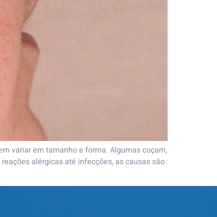
dem variar em tamanho e forma. Algumas coçam,
eações alérgicas até infecções, as causas são