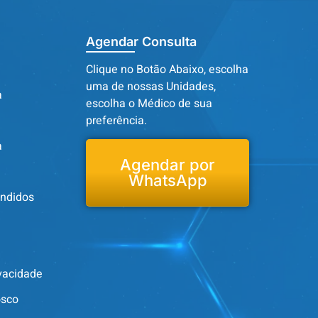
Agendar Consulta
Clique no Botão Abaixo, escolha
uma de nossas Unidades,
a
escolha o Médico de sua
preferência.
a
Agendar por
WhatsApp
endidos
ivacidade
osco