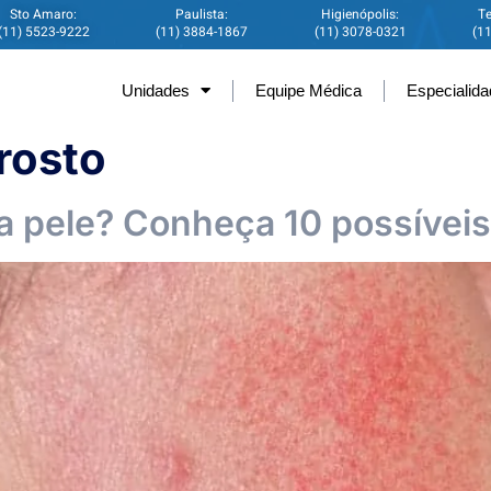
Sto Amaro:
Paulista:
Higienópolis:
Te
(11) 5523-9222
(11) 3884-1867
(11) 3078-0321
(1
Unidades
Equipe Médica
Especialid
rosto
 pele? Conheça 10 possívei