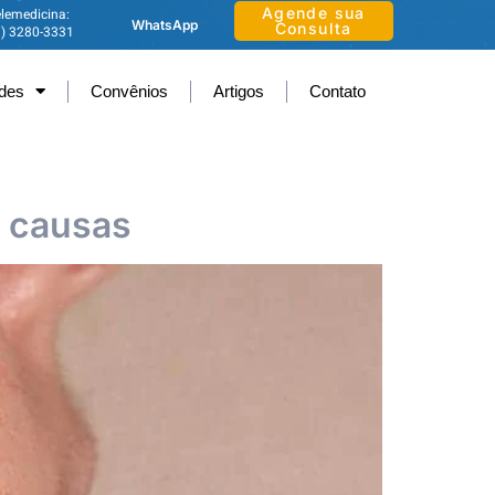
Agende sua
lemedicina:
WhatsApp
Consulta
1) 3280-3331
ades
Convênios
Artigos
Contato
s causas