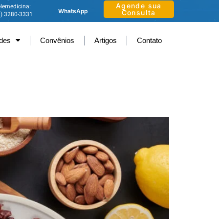
Agende sua
lemedicina:
WhatsApp
Consulta
1) 3280-3331
ades
Convênios
Artigos
Contato