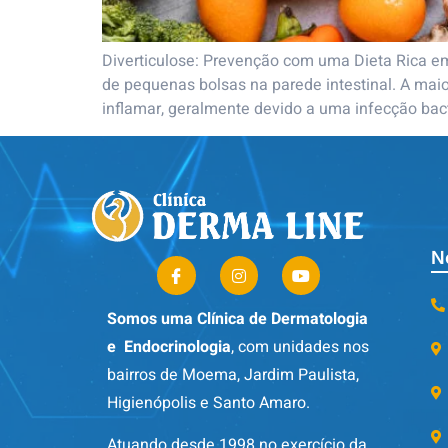
Diverticulose: Prevenção com uma Dieta Rica em
de pequenas bolsas na parede intestinal. A ma
inflamar, geralmente devido a uma infecção bact
N
Somos uma Clínica de Dermatologia
e Endocrinologia
, com unidades nos
bairros de Moema, Jardim Paulista,
Higienópolis e Santo Amaro.
Atuando desde 1998 no exercício da