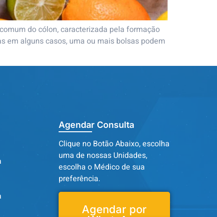
o comum do cólon, caracterizada pela formação
 mas em alguns casos, uma ou mais bolsas podem
Agendar Consulta
Clique no Botão Abaixo, escolha
uma de nossas Unidades,
a
escolha o Médico de sua
preferência.
a
Agendar por