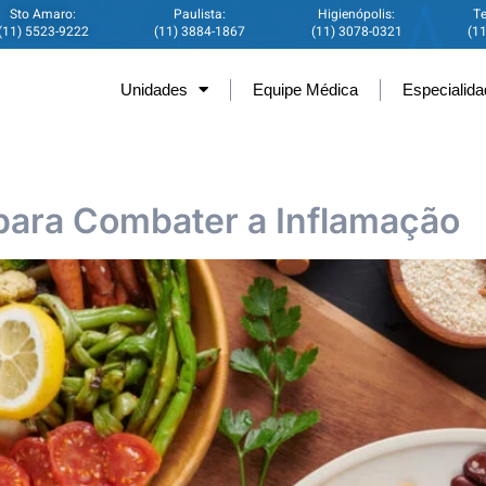
Sto Amaro:
Paulista:
Higienópolis:
Te
(11) 5523-9222
(11) 3884-1867
(11) 3078-0321
(1
Unidades
Equipe Médica
Especialid
para Combater a Inflamação