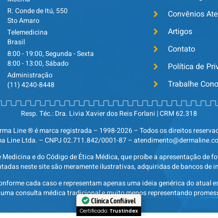
R. Conde de Itú, 550
Convênios At
Sto Amaro
Artigos
Telemedicina
Brasil
Contato
8:00 - 19:00, Segunda - Sexta
8:00 - 13:00, Sábado
Política de Pr
Administração
Trabalhe Con
(11) 4240-8448
Resp. Téc.: Dra. Livia Xavier dos Reis Forlani | CRM 62.318
rma Line ® é marca registrada – 1998-2026 – Todos os direitos reserva
a Line Ltda. – CNPJ 02.711.842/0001-87 – atendimento@dermaline.c
e Medicina e do Código de Ética Médica, que proíbe a apresentação de fo
tadas neste site são meramente ilustrativas, adquiridas de bancos de 
onforme cada caso e representam apenas uma ideia genérica do atual es
 uma consulta médica tradicional e muito menos representando promess
Clínica Confiável
Certificado:
Trustindex