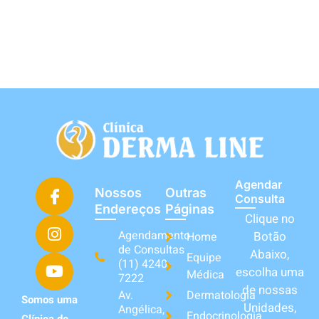
Agendar
Nossos
Outras
Consulta
Endereços
Páginas
Clique no
Agendamento
Botão
Home
de Consultas
Abaixo,
Equipe
(11) 4240-
escolha uma
Médica
7222
de nossas
Av.
Dermatologia
Somos uma
Unidades,
Angélica,
Endocrinologia
Clínica de