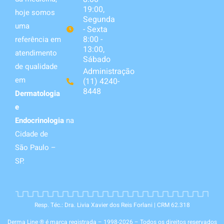
19:00,
hoje somos
Segunda
uma
- Sexta
8:00 -
referência em
13:00,
atendimento
Sábado
de qualidade
Administração
em
(11) 4240-
8448
Dermatologia
e
Endocrinologia
na
Cidade de
São Paulo –
SP.
Resp. Téc.: Dra. Livia Xavier dos Reis Forlani | CRM 62.318
Derma Line ® é marca registrada – 1998-2026 – Todos os direitos reservados