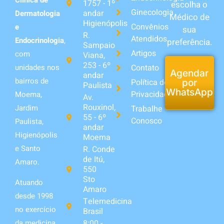
1757 - 1º
escolha o
Ginecologia
andar
Dermatologia
Médico de
Higienópolis
Convênios
e
sua
R.
Atendidos
Endocrinologia
,
preferência.
Sampaio
Artigos
com
Viana,
253 - 6º
unidades nos
Contato
Agendar
andar
bairros de
Política de
por
Paulista
WhatsApp
Privacidade
Moema,
Av.
Rouxinol,
Jardim
Trabalhe
55 - 6º
Conosco
Paulista,
andar
Higienópolis
Moema
e Santo
R. Conde
de Itú,
Amaro.
550
Sto
Atuando
Amaro
desde 1998
Telemedicina
no exercício
Brasil
da medicina,
8:00 -