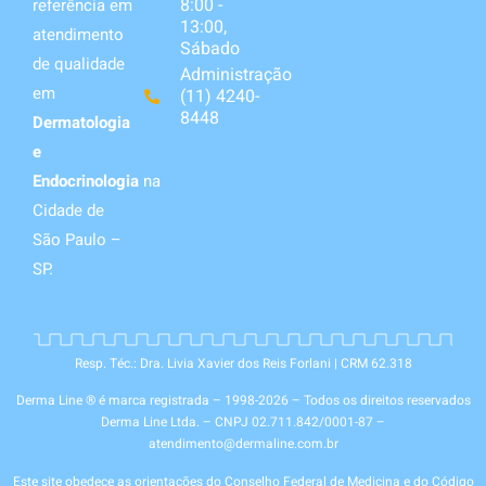
8:00 -
referência em
13:00,
atendimento
Sábado
de qualidade
Administração
em
(11) 4240-
8448
Dermatologia
e
Endocrinologia
na
Cidade de
São Paulo –
SP.
Resp. Téc.: Dra. Livia Xavier dos Reis Forlani | CRM 62.318
Derma Line ® é marca registrada – 1998-2026 – Todos os direitos reservados
Derma Line Ltda. – CNPJ 02.711.842/0001-87 –
atendimento@dermaline.com.br
Este site obedece as orientações do Conselho Federal de Medicina e do Código