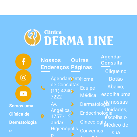
Agendar
Nossos
Outras
Consulta
Endereços
Páginas
Clique no
Agendamento
Botão
Home
de Consultas
Abaixo,
Equipe
(11) 4240-
escolha uma
Médica
7222
de nossas
Av.
Dermatologia
Somos uma
Unidades,
Angélica,
Endocrinologia
Clínica de
1757 - 1º
escolha o
Ginecologia
andar
Dermatologia
Médico de
Higienópolis
Convênios
e
sua
R.