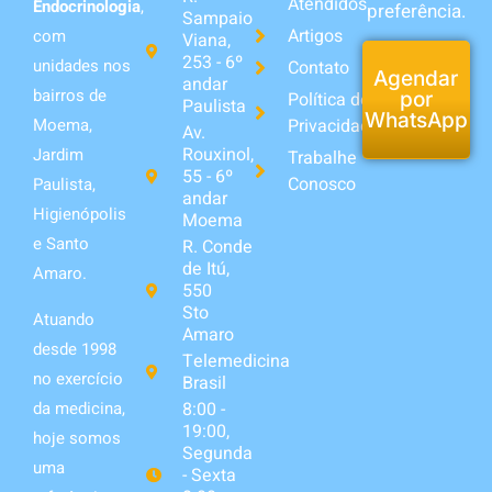
Atendidos
Endocrinologia
,
preferência.
Sampaio
Artigos
com
Viana,
253 - 6º
unidades nos
Contato
Agendar
andar
bairros de
Política de
por
Paulista
WhatsApp
Privacidade
Moema,
Av.
Rouxinol,
Jardim
Trabalhe
55 - 6º
Conosco
Paulista,
andar
Higienópolis
Moema
e Santo
R. Conde
de Itú,
Amaro.
550
Sto
Atuando
Amaro
desde 1998
Telemedicina
no exercício
Brasil
da medicina,
8:00 -
19:00,
hoje somos
Segunda
uma
- Sexta