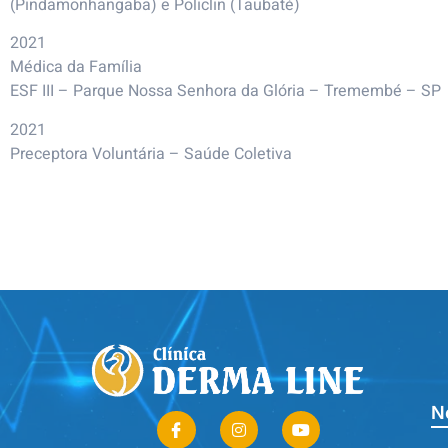
(Pindamonhangaba) e Policlin (Taubaté)
2021
Médica da Família
ESF III – Parque Nossa Senhora da Glória – Tremembé – SP
2021
Preceptora Voluntária – Saúde Coletiva
N