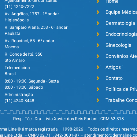
Agendamento de Consultas
Home
(11) 4240-7222
Equipe Médic
Av. Angélica, 1757 - 1º andar
Higienópolis
Dermatologia
R. Sampaio Viana, 253 - 6º andar
Paulista
Endocrinologi
Av. Rouxinol, 55 - 6º andar
Ginecologia
Moema
R. Conde de Itú, 550
Convênios At
Sto Amaro
Artigos
Telemedicina
Brasil
Contato
8:00 - 19:00, Segunda - Sexta
8:00 - 13:00, Sábado
Política de Pr
Administração
Trabalhe Con
(11) 4240-8448
Resp. Téc.: Dra. Livia Xavier dos Reis Forlani | CRM 62.318
rma Line ® é marca registrada – 1998-2026 – Todos os direitos reserva
a Line Ltda. – CNPJ 02.711.842/0001-87 – atendimento@dermaline.c