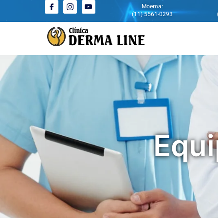
Moema:
(11) 5561-0293
Equi