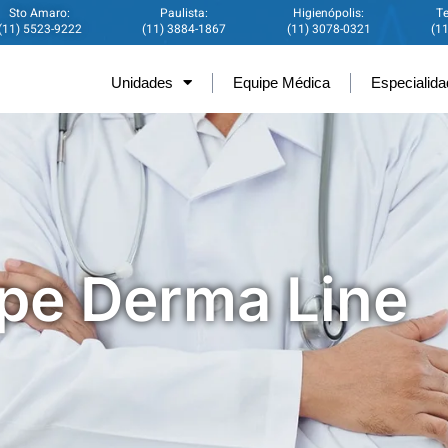
Sto Amaro:
Paulista:
Higienópolis:
Te
(11) 5523-9222
(11) 3884-1867
(11) 3078-0321
(1
Unidades
Equipe Médica
Especialid
pe Derma Line