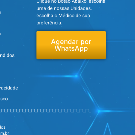
Clique no Botão Abaixo, escolha
uma de nossas Unidades,
a
escolha o Médico de sua
preferência.
a
Agendar por
WhatsApp
endidos
ivacidade
osco
dos
om.br