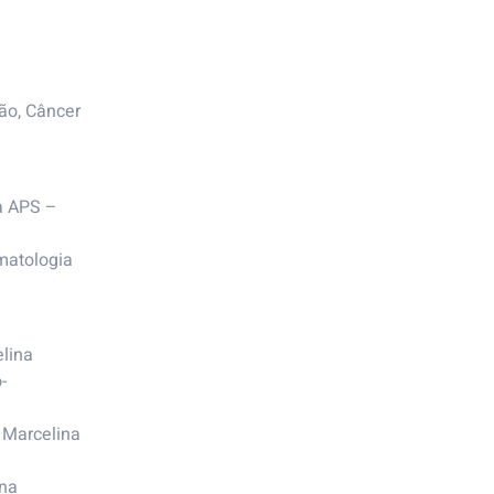
ão, Câncer
na APS –
matologia
lina
-
 Marcelina
ina