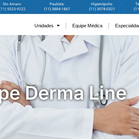
Sto Amaro:
Paulista:
Higienópolis:
Te
(11) 5523-9222
(11) 3884-1867
(11) 3078-0321
(1
Unidades
Equipe Médica
Especialid
pe Derma Line