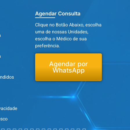
Agendar Consulta
Clique no Botão Abaixo, escolha
uma de nossas Unidades,
a
escolha o Médico de sua
preferência.
a
Agendar por
WhatsApp
endidos
ivacidade
osco