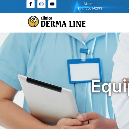
Moema:
(11) 5561-0293
Equi