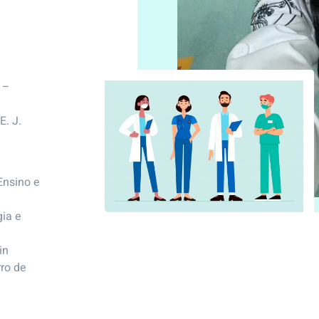
l –
. J.
Ensino e
ia e
in
ro de