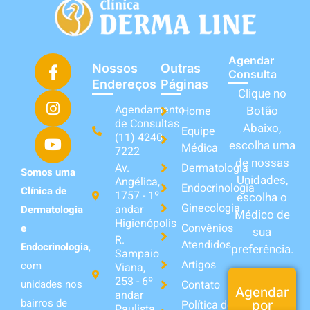
Agendar
Nossos
Outras
Consulta
Endereços
Páginas
Clique no
Agendamento
Botão
Home
de Consultas
Abaixo,
Equipe
(11) 4240-
escolha uma
Médica
7222
de nossas
Av.
Dermatologia
Somos uma
Unidades,
Angélica,
Endocrinologia
Clínica de
1757 - 1º
escolha o
Ginecologia
andar
Dermatologia
Médico de
Higienópolis
Convênios
e
sua
R.
Atendidos
Endocrinologia
,
preferência.
Sampaio
Artigos
com
Viana,
253 - 6º
unidades nos
Contato
Agendar
andar
bairros de
Política de
por
Paulista