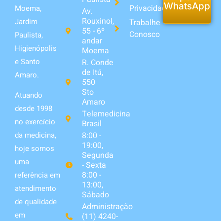
WhatsApp
Privacidade
Moema,
Av.
Rouxinol,
Jardim
Trabalhe
55 - 6º
Conosco
Paulista,
andar
Higienópolis
Moema
e Santo
R. Conde
de Itú,
Amaro.
550
Sto
Atuando
Amaro
desde 1998
Telemedicina
no exercício
Brasil
da medicina,
8:00 -
19:00,
hoje somos
Segunda
uma
- Sexta
8:00 -
referência em
13:00,
atendimento
Sábado
de qualidade
Administração
em
(11) 4240-