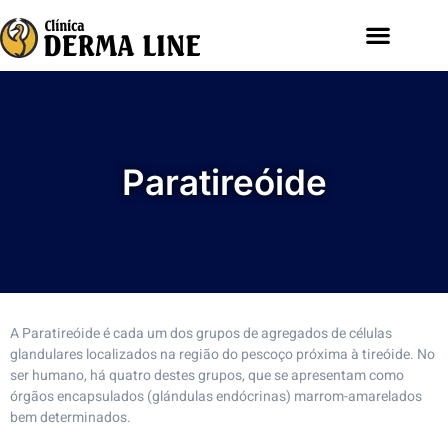
Paratireóide
A Paratireóide é cada um dos grupos de agregados de células
glandulares localizados na região do pescoço próxima à tireóide. No
ser humano, há quatro destes grupos, que se apresentam como
órgãos encapsulados (glándulas endócrinas) marrom-amarelados
bem determinados.