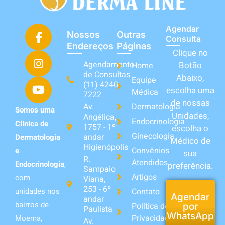
Agendar
Nossos
Outras
Consulta
Endereços
Páginas
Clique no
Agendamento
Botão
Home
de Consultas
Abaixo,
Equipe
(11) 4240-
escolha uma
Médica
7222
de nossas
Av.
Dermatologia
Somos uma
Unidades,
Angélica,
Endocrinologia
Clínica de
1757 - 1º
escolha o
Ginecologia
andar
Dermatologia
Médico de
Higienópolis
Convênios
e
sua
R.
Atendidos
Endocrinologia
,
preferência.
Sampaio
Artigos
com
Viana,
253 - 6º
unidades nos
Contato
Agendar
andar
bairros de
Política de
por
Paulista
WhatsApp
Privacidade
Moema,
Av.