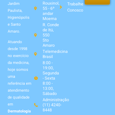
Rouxinol,
Jardim
Trabalhe
55 - 6º
Conosco
Paulista,
andar
Higienópolis
Moema
e Santo
R. Conde
de Itú,
Amaro.
550
Sto
Atuando
Amaro
desde 1998
Telemedicina
no exercício
Brasil
da medicina,
8:00 -
19:00,
hoje somos
Segunda
uma
- Sexta
8:00 -
referência em
13:00,
atendimento
Sábado
de qualidade
Administração
em
(11) 4240-
8448
Dermatologia