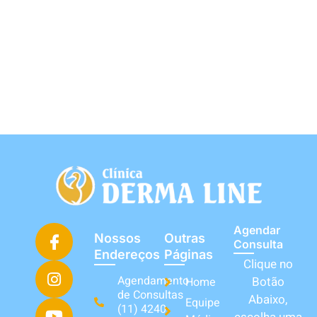
Agendar
Nossos
Outras
Consulta
Endereços
Páginas
Clique no
Agendamento
Botão
Home
de Consultas
Abaixo,
Equipe
(11) 4240-