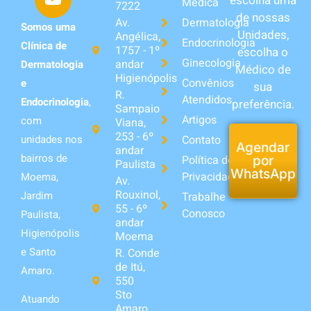
escolha uma
Médica
7222
de nossas
Av.
Dermatologia
Somos uma
Unidades,
Angélica,
Endocrinologia
Clínica de
1757 - 1º
escolha o
Ginecologia
andar
Dermatologia
Médico de
Higienópolis
Convênios
e
sua
R.
Atendidos
Endocrinologia
,
preferência.
Sampaio
Artigos
com
Viana,
253 - 6º
unidades nos
Contato
Agendar
andar
bairros de
Política de
por
Paulista
WhatsApp
Privacidade
Moema,
Av.
Rouxinol,
Jardim
Trabalhe
55 - 6º
Conosco
Paulista,
andar
Higienópolis
Moema
e Santo
R. Conde
de Itú,
Amaro.
550
Sto
Atuando
Amaro