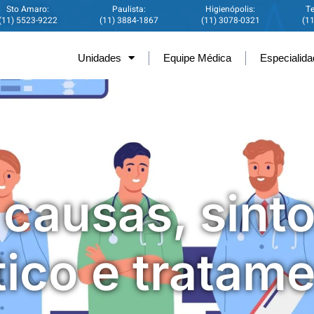
Sto Amaro:
Paulista:
Higienópolis:
Te
(11) 5523-9222
(11) 3884-1867
(11) 3078-0321
(1
Unidades
Equipe Médica
Especialid
: causas, sint
ico e tratam