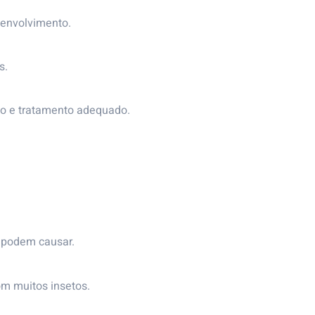
senvolvimento.
s.
po e tratamento adequado.
a podem causar.
om muitos insetos.