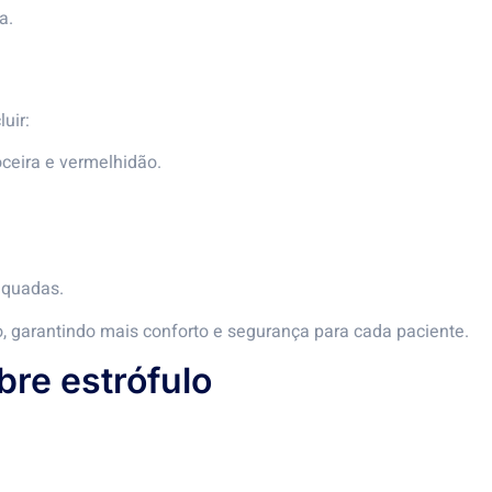
a.
uir:
oceira e vermelhidão.
equadas.
o, garantindo mais conforto e segurança para cada paciente.
bre estrófulo