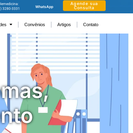
Agende sua
lemedicina:
WhatsApp
Consulta
1) 3280-3331
ades
Convênios
Artigos
Contato
omas,
ento