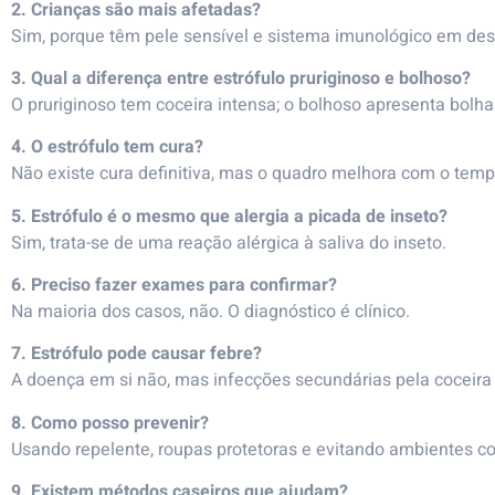
2. Crianças são mais afetadas?
Sim, porque têm pele sensível e sistema imunológico em de
3. Qual a diferença entre estrófulo pruriginoso e bolhoso?
O pruriginoso tem coceira intensa; o bolhoso apresenta bolha
4. O estrófulo tem cura?
Não existe cura definitiva, mas o quadro melhora com o tem
5. Estrófulo é o mesmo que alergia a picada de inseto?
Sim, trata-se de uma reação alérgica à saliva do inseto.
6. Preciso fazer exames para confirmar?
Na maioria dos casos, não. O diagnóstico é clínico.
7. Estrófulo pode causar febre?
A doença em si não, mas infecções secundárias pela coceir
8. Como posso prevenir?
Usando repelente, roupas protetoras e evitando ambientes c
9. Existem métodos caseiros que ajudam?