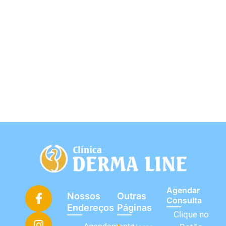
Agendar
Nossos
Outras
Consulta
Endereços
Páginas
Clique no