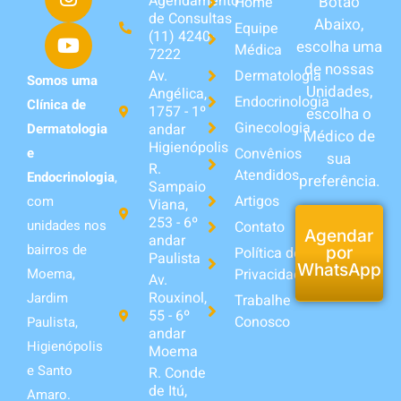
Agendamento
Botão
Home
de Consultas
Abaixo,
Equipe
(11) 4240-
escolha uma
Médica
7222
de nossas
Av.
Dermatologia
Somos uma
Unidades,
Angélica,
Endocrinologia
Clínica de
1757 - 1º
escolha o
Ginecologia
andar
Dermatologia
Médico de
Higienópolis
Convênios
e
sua
R.
Atendidos
Endocrinologia
,
preferência.
Sampaio
Artigos
com
Viana,
253 - 6º
unidades nos
Contato
Agendar
andar
bairros de
Política de
por
Paulista
WhatsApp
Privacidade
Moema,
Av.
Rouxinol,
Jardim
Trabalhe
55 - 6º
Conosco
Paulista,
andar
Higienópolis
Moema
e Santo
R. Conde
de Itú,
Amaro.