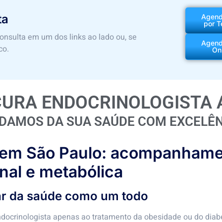
ta
Agen
por T
nsulta em um dos links ao lado ou, se
Agen
co.
On
URA ENDOCRINOLOGISTA 
IDAMOS DA SUA SAÚDE COM EXCELÊN
l em São Paulo: acompanhame
nal e metabólica
ar da saúde como um todo
ocrinologista apenas ao tratamento da obesidade ou do diabe