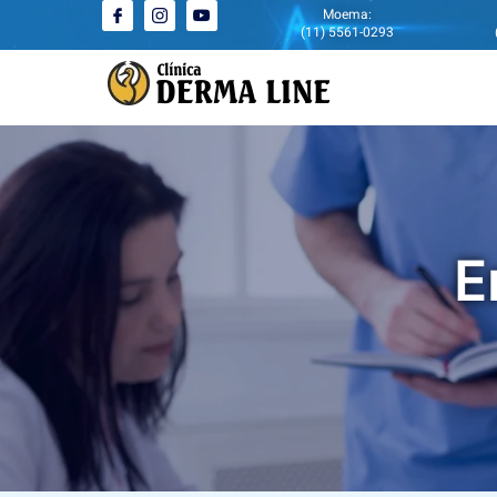
Moema:
(11) 5561-0293
E