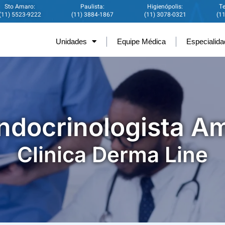
Sto Amaro:
Paulista:
Higienópolis:
Te
(11) 5523-9222
(11) 3884-1867
(11) 3078-0321
(1
Unidades
Equipe Médica
Especialid
ndocrinologista Am
Clinica Derma Line