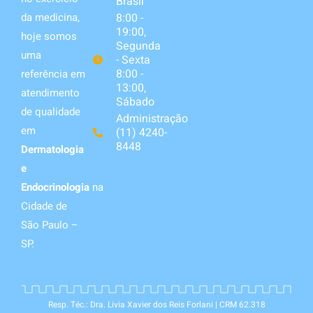
Brasil
da medicina,
8:00 -
19:00,
hoje somos
Segunda
uma
- Sexta
8:00 -
referência em
13:00,
atendimento
Sábado
de qualidade
Administração
em
(11) 4240-
8448
Dermatologia
e
Endocrinologia
na
Cidade de
São Paulo –
SP.
Resp. Téc.: Dra. Livia Xavier dos Reis Forlani | CRM 62.318