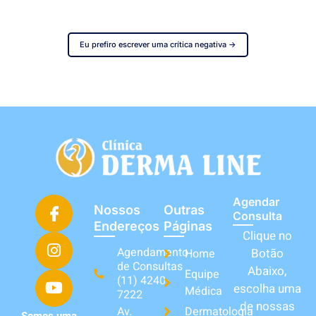
Eu prefiro escrever uma crítica negativa ->
Agendar
Nossos
Outras
Consulta
Endereços
Páginas
Clique no
Agendamento
Botão
Home
de Consultas
Abaixo,
Equipe
(11) 4240-
escolha uma
Médica
7222
de nossas
Av.
Dermatologia
Somos uma