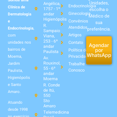
Unidades,
Angélica,
Endocrinologia
Clínica de
1757 - 1º
escolha o
Ginecologia
andar
Dermatologia
Médico de
Higienópolis
Convênios
e
sua
R.
Atendidos
Endocrinologia
,
preferência.
Sampaio
Artigos
com
Viana,
253 - 6º
unidades nos
Contato
Agendar
andar
bairros de
Política de
por
Paulista
WhatsApp
Privacidade
Moema,
Av.
Rouxinol,
Jardim
Trabalhe
55 - 6º
Conosco
Paulista,
andar
Higienópolis
Moema
e Santo
R. Conde
de Itú,
Amaro.
550
Sto
Atuando
Amaro
desde 1998
Telemedicina
no exercício