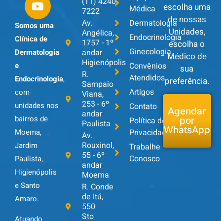
(11) 4240-
escolha uma
Médica
7222
de nossas
Av.
Dermatologia
Somos uma
Unidades,
Angélica,
Endocrinologia
Clínica de
1757 - 1º
escolha o
Ginecologia
andar
Dermatologia
Médico de
Higienópolis
Convênios
e
sua
R.
Atendidos
Endocrinologia
,
preferência.
Sampaio
Artigos
com
Viana,
253 - 6º
unidades nos
Contato
Agendar
andar
bairros de
Política de
por
Paulista
WhatsApp
Privacidade
Moema,
Av.
Rouxinol,
Jardim
Trabalhe
55 - 6º
Conosco
Paulista,
andar
Higienópolis
Moema
e Santo
R. Conde
de Itú,
Amaro.
550
Sto
Atuando