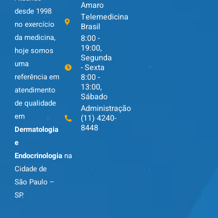
Amaro
desde 1998
Telemedicina
no exercício
Brasil
da medicina,
8:00 -
19:00,
hoje somos
Segunda
uma
- Sexta
8:00 -
referência em
13:00,
atendimento
Sábado
de qualidade
Administração
em
(11) 4240-
8448
Dermatologia
e
Endocrinologia
na
Cidade de
São Paulo –
SP.