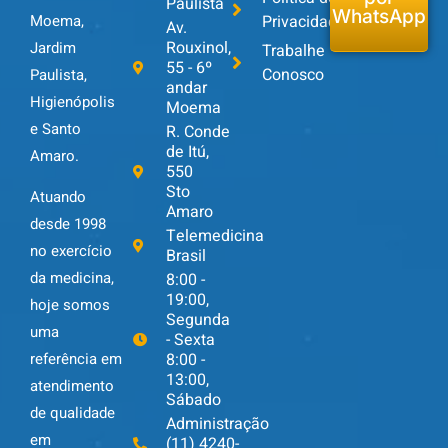
Paulista
WhatsApp
Privacidade
Moema,
Av.
Rouxinol,
Jardim
Trabalhe
55 - 6º
Conosco
Paulista,
andar
Higienópolis
Moema
e Santo
R. Conde
de Itú,
Amaro.
550
Sto
Atuando
Amaro
desde 1998
Telemedicina
no exercício
Brasil
da medicina,
8:00 -
19:00,
hoje somos
Segunda
uma
- Sexta
8:00 -
referência em
13:00,
atendimento
Sábado
de qualidade
Administração
em
(11) 4240-