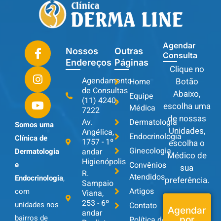
Agendar
Nossos
Outras
Consulta
Endereços
Páginas
Clique no
Agendamento
Botão
Home
de Consultas
Abaixo,
Equipe
(11) 4240-
escolha uma
Médica
7222
de nossas
Av.
Dermatologia
Somos uma
Unidades,
Angélica,
Endocrinologia
Clínica de
1757 - 1º
escolha o
Ginecologia
andar
Dermatologia
Médico de
Higienópolis
Convênios
e
sua
R.
Atendidos
Endocrinologia
,
preferência.
Sampaio
Artigos
com
Viana,
253 - 6º
unidades nos
Contato
Agendar
andar
bairros de
Política de
por