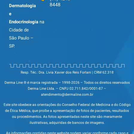
8448
Dermatologia
e
Endocrinologia
na
Cidade de
São Paulo –
SP.
Resp. Téc.: Dra. Livia Xavier dos Reis Forlani | CRM 62.318
Derma Line ® é marca registrada – 1998-2026 – Todos os direitos reservados
Derma Line Ltda. – CNPJ 02.711.842/0001-87 –
atendimento@dermaline.com.br
Este site obedece as orientações do Conselho Federal de Medicina e do Código
de Ética Médica, que proíbe a apresentação de fotos de pacientes, resultados
ou procedimentos. As fotos apresentadas neste site são meramente
ilustrativas, adquiridas de bancos de imagens.
As informações contidas neste website podem variar conforme cada caso e