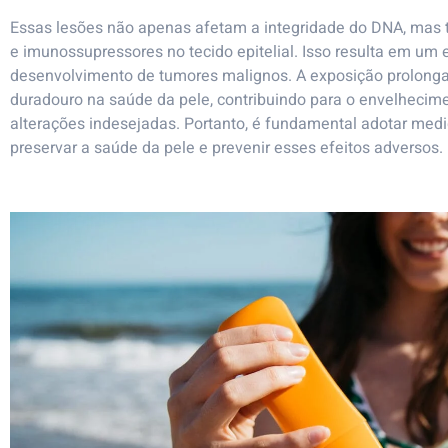
Essas lesões não apenas afetam a integridade do DNA, mas 
e imunossupressores no tecido epitelial. Isso resulta em um
desenvolvimento de tumores malignos. A exposição prolonga
duradouro na saúde da pele, contribuindo para o envelhecime
alterações indesejadas. Portanto, é fundamental adotar med
preservar a saúde da pele e prevenir esses efeitos adversos.