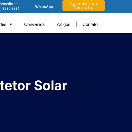
Agende sua
lemedicina:
WhatsApp
Consulta
1) 3280-3331
ades
Convênios
Artigos
Contato
tetor Solar