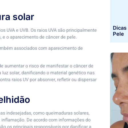
ra solar
Dicas 
raios UVA e UVB. Os raios UVA são principalmente
Pele
 e o aparecimento de câncer de pele.
 também associados com aparecimento de
 aumentar o risco de manifestar o câncer de
a luz solar, danificando o material genético nas
ntra raios UV por absorver, refletir ou dispersar
elhidão
ias indesejadas, como queimaduras solares,
 inflamação. De acordo com informações do
são os principais responsáveis por danificar a