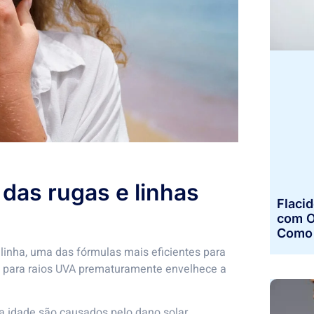
 das rugas e linhas
Flaci
com O
Como 
alinha, uma das fórmulas mais eficientes para
nga para raios UVA prematuramente envelhece a
a idade são causados pelo dano solar.