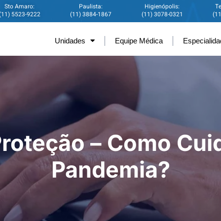
Sto Amaro:
Paulista:
Higienópolis:
Te
(11) 5523-9222
(11) 3884-1867
(11) 3078-0321
(1
Unidades
Equipe Médica
Especialid
roteção – Como Cuid
Pandemia?