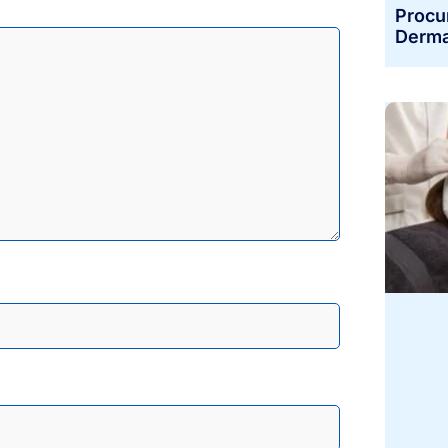
Procu
Derma