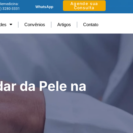
Agende sua
lemedicina:
WhatsApp
Consulta
1) 3280-3331
ades
Convênios
Artigos
Contato
ar da Pele na