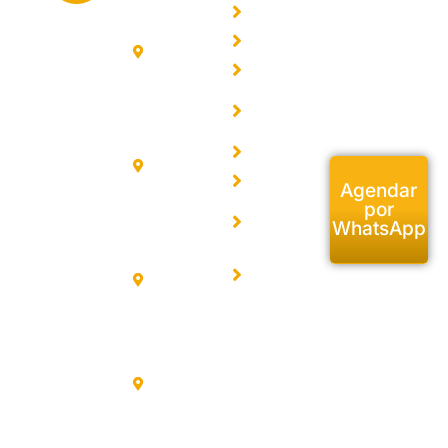
de nossas
Av.
Dermatologia
Somos uma
Unidades,
Angélica,
Endocrinologia
Clínica de
1757 - 1º
escolha o
Ginecologia
andar
Dermatologia
Médico de
Higienópolis
Convênios
e
sua
R.
Atendidos
Endocrinologia
,
preferência.
Sampaio
Artigos
com
Viana,
253 - 6º
unidades nos
Contato
Agendar
andar
bairros de
Política de
por
Paulista
WhatsApp
Privacidade
Moema,
Av.
Rouxinol,
Jardim
Trabalhe
55 - 6º
Conosco
Paulista,
andar
Higienópolis
Moema
e Santo
R. Conde
de Itú,
Amaro.
550
Sto
Atuando
Amaro
desde 1998