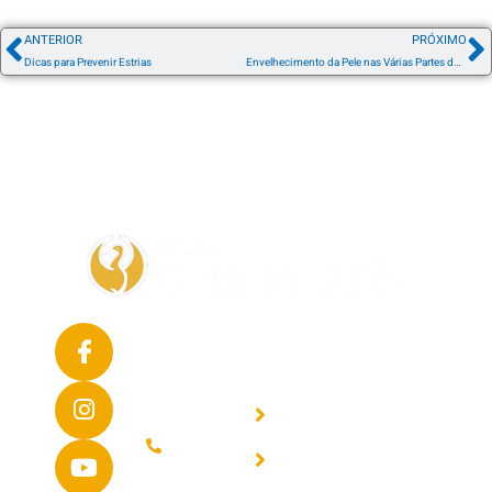
ANTERIOR
PRÓXIMO
Dicas para Prevenir Estrias
Envelhecimento da Pele nas Várias Partes do Corpo
Agendar
Nossos
Outras
Consulta
Endereços
Páginas
Clique no
Agendamento
Botão
Home
de Consultas
Abaixo,
Equipe
(11) 4240-
escolha uma
Médica
7222