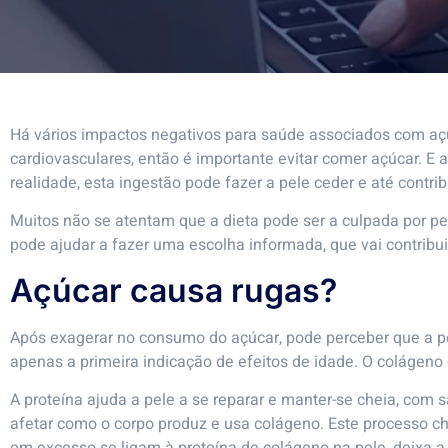
Há vários impactos negativos para saúde associados com aç
cardiovasculares, então é importante evitar comer açúcar. E 
realidade, esta ingestão pode fazer a pele ceder e até contrib
Muitos não se atentam que a dieta pode ser a culpada por pe
pode ajudar a fazer uma escolha informada, que vai contribui
Açúcar causa rugas?
Após exagerar no consumo do açúcar, pode perceber que a pel
apenas a primeira indicação de efeitos de idade. O colágeno é
A proteína ajuda a pele a se reparar e manter-se cheia, com 
afetar como o corpo produz e usa colágeno. Este processo 
em excesso se ligam à proteína de colágeno na pele, deixa a