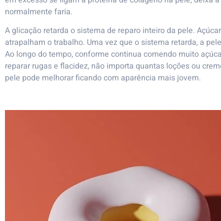
normalmente faria.
A glicação retarda o sistema de reparo inteiro da pele. Açúc
atrapalham o trabalho. Uma vez que o sistema retarda, a pele
Ao longo do tempo, conforme continua comendo muito açúcar
reparar rugas e flacidez, não importa quantas loções ou creme
pele pode melhorar ficando com aparência mais jovem.