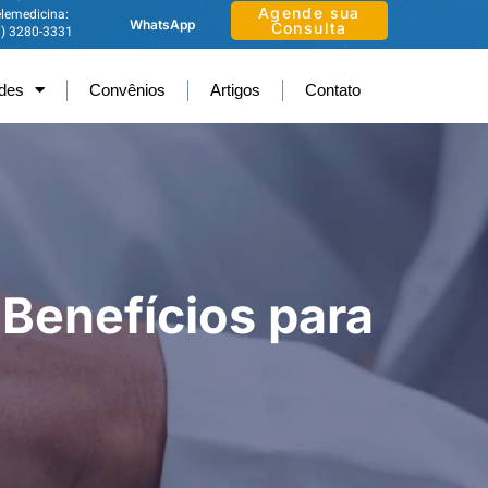
Agende sua
lemedicina:
WhatsApp
Consulta
1) 3280-3331
ades
Convênios
Artigos
Contato
 Benefícios para