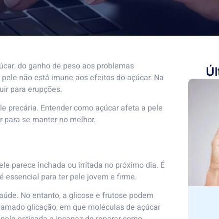
úcar, do ganho de peso aos problemas
Úl
a pele não está imune aos efeitos do açúcar. Na
uir para erupções.
le precária. Entender como açúcar afeta a pele
r para se manter no melhor.
e parece inchada ou irritada no próximo dia. É
 essencial para ter pele jovem e firme.
saúde. No entanto, a glicose e frutose podem
chamado glicação, em que moléculas de açúcar
 pele esticada e incapaz de reparar como