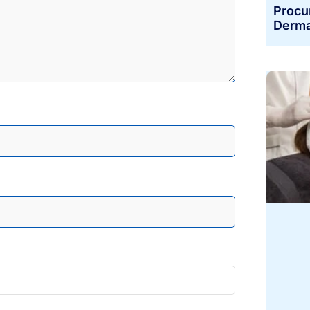
Procu
Derma