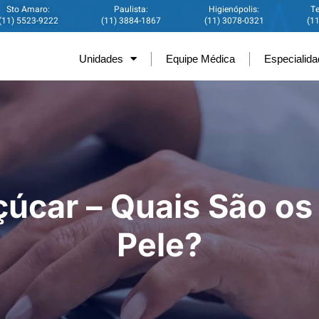
Sto Amaro:
Paulista:
Higienópolis:
Te
(11) 5523-9222
(11) 3884-1867
(11) 3078-0321
(1
Unidades
Equipe Médica
Especialid
úcar – Quais São os
Pele?