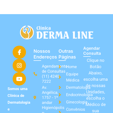
Agendar
Nossos
Outras
Consulta
Endereços
Páginas
Clique no
Agendamento
Botão
Home
de Consultas
Abaixo,
Equipe
(11) 4240-
escolha uma
Médica
7222
de nossas
Av.
Dermatologia
Somos uma
Unidades,
Angélica,
Endocrinologia
Clínica de
1757 - 1º
escolha o
Ginecologia
andar
Dermatologia
Médico de
Higienópolis
Convênios
e
sua