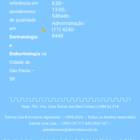
8:00 -
referência em
13:00,
atendimento
Sábado
de qualidade
Administração
em
(11) 4240-
8448
Dermatologia
e
Endocrinologia
na
Cidade de
São Paulo –
SP.
Resp. Téc.: Dra. Livia Xavier dos Reis Forlani | CRM 62.318
Derma Line ® é marca registrada – 1998-2026 – Todos os direitos reservados
Derma Line Ltda. – CNPJ 02.711.842/0001-87 –
atendimento@dermaline.com.br