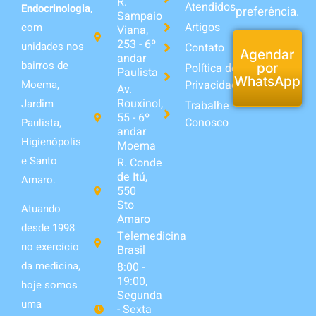
R.
Atendidos
Endocrinologia
,
preferência.
Sampaio
Artigos
com
Viana,
253 - 6º
unidades nos
Contato
Agendar
andar
bairros de
Política de
por
Paulista
WhatsApp
Privacidade
Moema,
Av.
Rouxinol,
Jardim
Trabalhe
55 - 6º
Conosco
Paulista,
andar
Higienópolis
Moema
e Santo
R. Conde
de Itú,
Amaro.
550
Sto
Atuando
Amaro
desde 1998
Telemedicina
no exercício
Brasil
da medicina,
8:00 -
19:00,
hoje somos
Segunda
uma
- Sexta