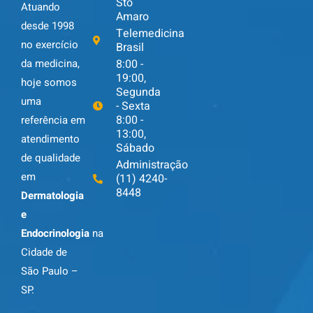
Sto
Atuando
Amaro
desde 1998
Telemedicina
no exercício
Brasil
da medicina,
8:00 -
19:00,
hoje somos
Segunda
uma
- Sexta
8:00 -
referência em
13:00,
atendimento
Sábado
de qualidade
Administração
em
(11) 4240-
8448
Dermatologia
e
Endocrinologia
na
Cidade de
São Paulo –
SP.