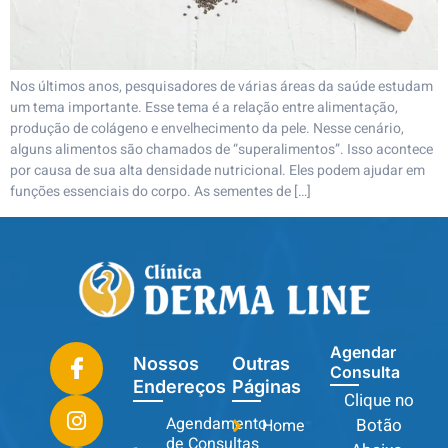
Nos últimos anos, pesquisadores de várias áreas da saúde estudam
um tema importante. Esse tema é a relação entre alimentação,
produção de colágeno e envelhecimento da pele. Nesse cenário,
alguns alimentos são chamados de “superalimentos”. Isso acontece
por causa de sua alta densidade nutricional. Eles podem ajudar em
funções essenciais do corpo. As sementes de […]
Agendar
Nossos
Outras
Consulta
Endereços
Páginas
Clique no
Agendamento
Botão
Home
de Consultas