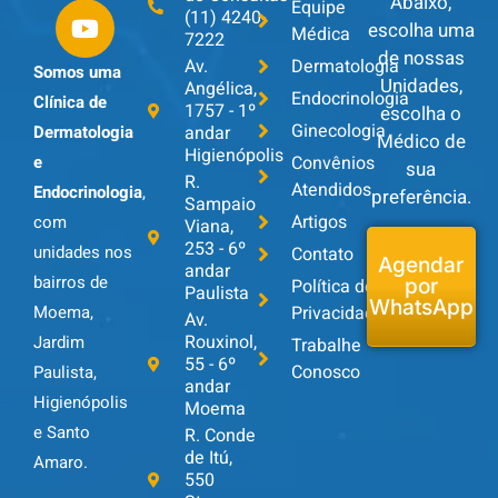
Abaixo,
Equipe
(11) 4240-
escolha uma
Médica
7222
de nossas
Av.
Dermatologia
Somos uma
Unidades,
Angélica,
Endocrinologia
Clínica de
1757 - 1º
escolha o
Ginecologia
andar
Dermatologia
Médico de
Higienópolis
Convênios
e
sua
R.
Atendidos
Endocrinologia
,
preferência.
Sampaio
Artigos
com
Viana,
253 - 6º
unidades nos
Contato
Agendar
andar
bairros de
Política de
por
Paulista
WhatsApp
Privacidade
Moema,
Av.
Rouxinol,
Jardim
Trabalhe
55 - 6º
Conosco
Paulista,
andar
Higienópolis
Moema
e Santo
R. Conde
de Itú,
Amaro.
550