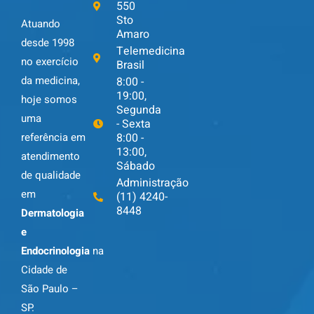
550
Sto
Atuando
Amaro
desde 1998
Telemedicina
no exercício
Brasil
da medicina,
8:00 -
19:00,
hoje somos
Segunda
uma
- Sexta
8:00 -
referência em
13:00,
atendimento
Sábado
de qualidade
Administração
em
(11) 4240-
8448
Dermatologia
e
Endocrinologia
na
Cidade de
São Paulo –
SP.