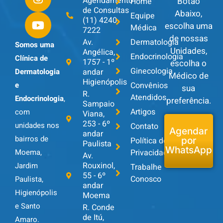
Agendamento
Botão
Home
de Consultas
Abaixo,
Equipe
(11) 4240-
escolha uma
Médica
7222
de nossas
Av.
Dermatologia
Somos uma
Unidades,
Angélica,
Endocrinologia
Clínica de
1757 - 1º
escolha o
Ginecologia
andar
Dermatologia
Médico de
Higienópolis
Convênios
e
sua
R.
Atendidos
Endocrinologia
,
preferência.
Sampaio
Artigos
com
Viana,
253 - 6º
unidades nos
Contato
Agendar
andar
bairros de
Política de
por
Paulista
WhatsApp
Privacidade
Moema,
Av.
Rouxinol,
Jardim
Trabalhe
55 - 6º
Conosco
Paulista,
andar
Higienópolis
Moema
e Santo
R. Conde
de Itú,
Amaro.