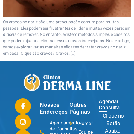
Os cravos no nariz são uma preocupação comum para muitas
pessoas. Eles podem ser frustrantes de lidar e muitas vezes parecem
difíceis de remover. No entanto, existem métodos simples e caseiros
que podem ajudar a eliminar esses cravos indesejados. Neste artigo,
vamos explorar várias maneiras eficazes de tratar cravos no nariz
em casa. O que são cravos? Cravos, […]
Agendar
Nossos
Outras
Consulta
Endereços
Páginas
Clique no
Agendamento
Botão
Home
de Consultas
Abaixo,
Equipe