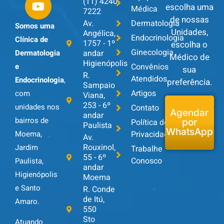
(11) 4240-
escolha uma
Médica
7222
de nossas
Av.
Dermatologia
Somos uma
Unidades,
Angélica,
Endocrinologia
Clínica de
1757 - 1º
escolha o
Ginecologia
andar
Dermatologia
Médico de
Higienópolis
Convênios
e
sua
R.
Atendidos
Endocrinologia
,
preferência.
Sampaio
Artigos
com
Viana,
253 - 6º
unidades nos
Contato
Agendar
andar
bairros de
Política de
por
Paulista
WhatsApp
Privacidade
Moema,
Av.
Rouxinol,
Jardim
Trabalhe
55 - 6º
Conosco
Paulista,
andar
Higienópolis
Moema
e Santo
R. Conde
de Itú,
Amaro.
550
Sto
Atuando