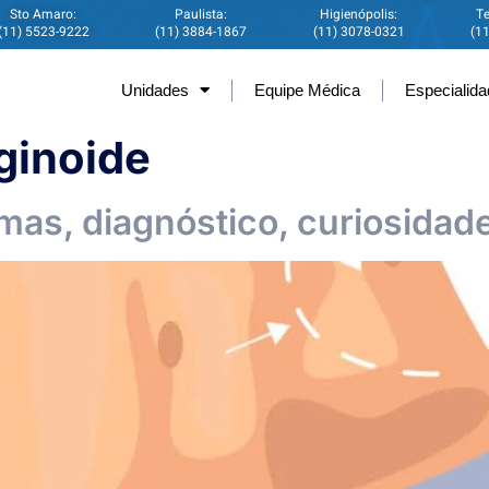
Sto Amaro:
Paulista:
Higienópolis:
Te
(11) 5523-9222
(11) 3884-1867
(11) 3078-0321
(1
Unidades
Equipe Médica
Especialid
 ginoide
omas, diagnóstico, curiosidad