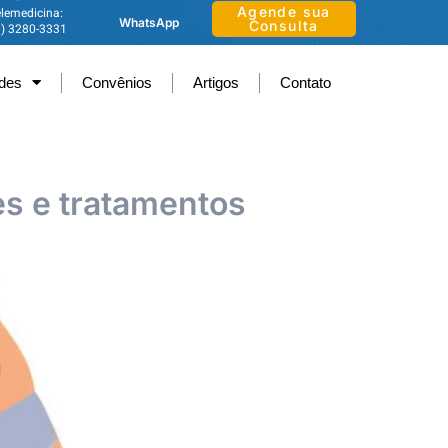
Agende sua
lemedicina:
WhatsApp
Consulta
1) 3280-3331
ades
Convênios
Artigos
Contato
es e tratamentos