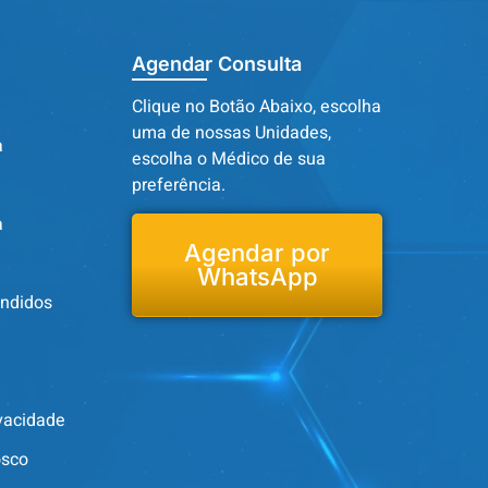
Agendar Consulta
Clique no Botão Abaixo, escolha
uma de nossas Unidades,
a
escolha o Médico de sua
preferência.
a
Agendar por
WhatsApp
endidos
ivacidade
osco