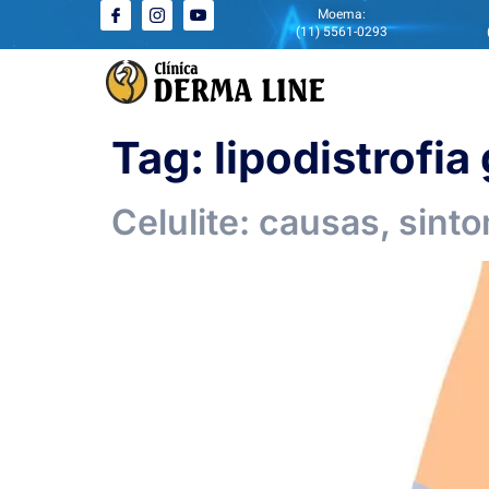
Moema:
(11) 5561-0293
Tag:
lipodistrofia
Celulite: causas, sint