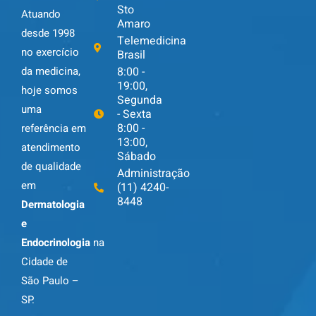
Sto
Atuando
Amaro
desde 1998
Telemedicina
no exercício
Brasil
da medicina,
8:00 -
19:00,
hoje somos
Segunda
uma
- Sexta
8:00 -
referência em
13:00,
atendimento
Sábado
de qualidade
Administração
em
(11) 4240-
8448
Dermatologia
e
Endocrinologia
na
Cidade de
São Paulo –
SP.