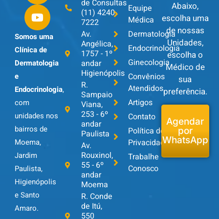
de Consultas
Abaixo,
Equipe
(11) 4240-
escolha uma
Médica
7222
de nossas
Av.
Dermatologia
Somos uma
Unidades,
Angélica,
Endocrinologia
Clínica de
1757 - 1º
escolha o
Ginecologia
andar
Dermatologia
Médico de
Higienópolis
Convênios
e
sua
R.
Atendidos
Endocrinologia
,
preferência.
Sampaio
Artigos
com
Viana,
253 - 6º
unidades nos
Contato
Agendar
andar
bairros de
Política de
por
Paulista
WhatsApp
Privacidade
Moema,
Av.
Rouxinol,
Jardim
Trabalhe
55 - 6º
Conosco
Paulista,
andar
Higienópolis
Moema
e Santo
R. Conde
de Itú,
Amaro.
550