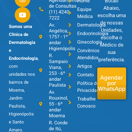
Agendamento
Botão
Home
de Consultas
Abaixo,
Equipe
(11) 4240-
escolha uma
Médica
7222
de nossas
Av.
Dermatologia
Somos uma
Unidades,
Angélica,
Endocrinologia
Clínica de
1757 - 1º
escolha o
Ginecologia
andar
Dermatologia
Médico de
Higienópolis
Convênios
e
sua
R.
Atendidos
Endocrinologia
,
preferência.
Sampaio
Artigos
com
Viana,
253 - 6º
unidades nos
Contato
Agendar
andar
bairros de
Política de
por
Paulista
WhatsApp
Privacidade
Moema,
Av.
Rouxinol,
Jardim
Trabalhe
55 - 6º
Conosco
Paulista,
andar
Higienópolis
Moema
e Santo
R. Conde
de Itú,
Amaro.