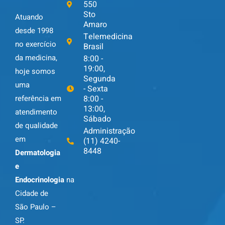
550
Sto
Atuando
Amaro
desde 1998
Telemedicina
no exercício
Brasil
da medicina,
8:00 -
19:00,
hoje somos
Segunda
uma
- Sexta
8:00 -
referência em
13:00,
atendimento
Sábado
de qualidade
Administração
em
(11) 4240-
8448
Dermatologia
e
Endocrinologia
na
Cidade de
São Paulo –
SP.