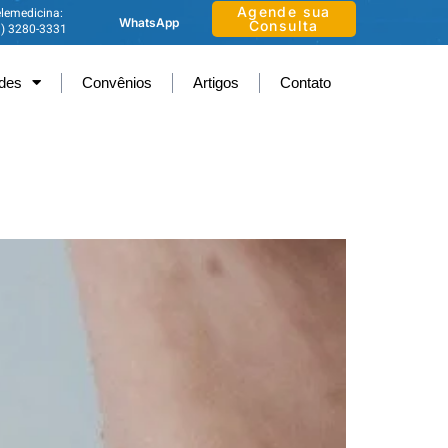
Agende sua
lemedicina:
WhatsApp
Consulta
1) 3280-3331
ades
Convênios
Artigos
Contato