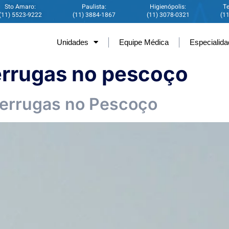
Sto Amaro:
Paulista:
Higienópolis:
Te
(11) 5523-9222
(11) 3884-1867
(11) 3078-0321
(1
Unidades
Equipe Médica
Especialid
errugas no pescoço
Verrugas no Pescoço