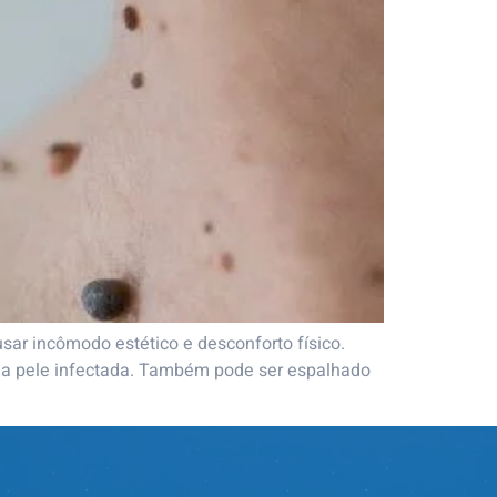
ar incômodo estético e desconforto físico.
m a pele infectada. Também pode ser espalhado