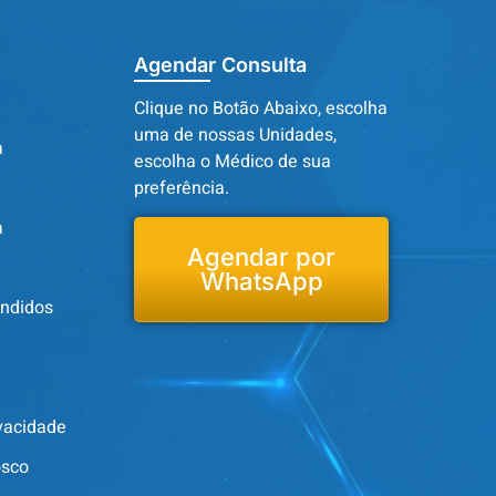
Agendar Consulta
Clique no Botão Abaixo, escolha
uma de nossas Unidades,
a
escolha o Médico de sua
preferência.
a
Agendar por
WhatsApp
endidos
ivacidade
osco