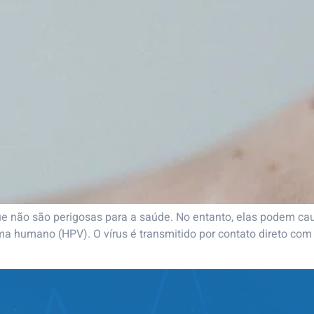
 não são perigosas para a saúde. No entanto, elas podem caus
ma humano (HPV). O vírus é transmitido por contato direto co